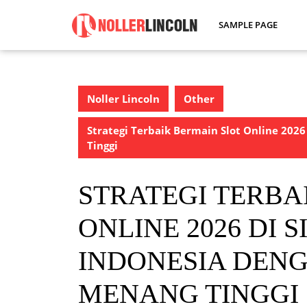
Skip
to
SAMPLE PAGE
content
Noller Lincoln
Other
Strategi Terbaik Bermain Slot Online 202
Tinggi
STRATEGI TERBA
ONLINE 2026 DI 
INDONESIA DEN
MENANG TINGGI