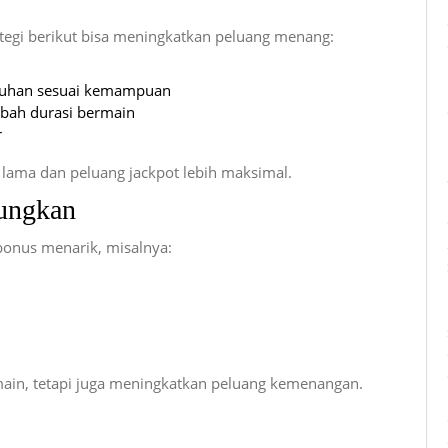
tegi berikut bisa meningkatkan peluang menang:
aruhan sesuai kemampuan
ah durasi bermain
r
h lama dan peluang jackpot lebih maksimal.
ungkan
 bonus menarik, misalnya:
ain, tetapi juga meningkatkan peluang kemenangan.