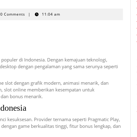
0 Comments
|
11:04 am
t populer di Indonesia. Dengan kemajuan teknologi,
desktop dengan pengalaman yang sama serunya seperti
 slot dengan grafik modern, animasi menarik, dan
an, slot online memberikan kesempatan untuk
 dan bonus menarik.
ndonesia
nci kesuksesan. Provider ternama seperti Pragmatic Play,
 dengan game berkualitas tinggi, fitur bonus lengkap, dan