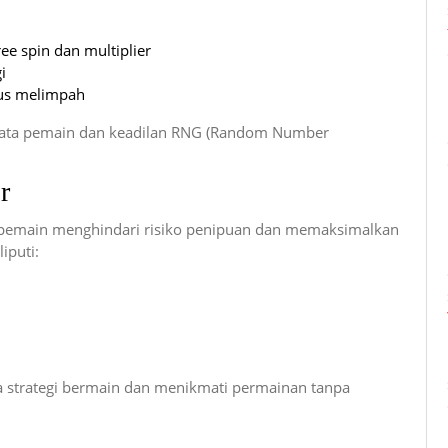
ee spin dan multiplier
i
nus melimpah
data pemain dan keadilan RNG (Random Number
r
u pemain menghindari risiko penipuan dan memaksimalkan
iputi:
da strategi bermain dan menikmati permainan tanpa