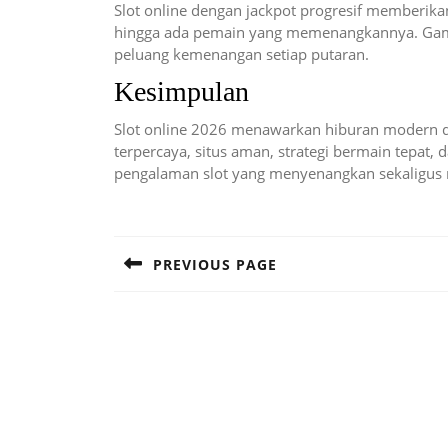
Slot online dengan jackpot progresif memberika
hingga ada pemain yang memenangkannya. Game 
peluang kemenangan setiap putaran.
Kesimpulan
Slot online 2026 menawarkan hiburan modern d
terpercaya, situs aman, strategi bermain tepat
pengalaman slot yang menyenangkan sekaligus
Post
navigation
PREVIOUS PAGE
Previous
post: