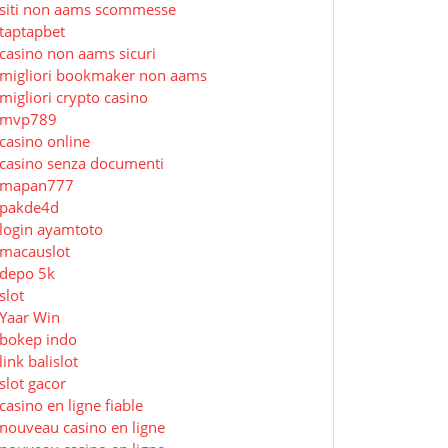
siti non aams scommesse
taptapbet
casino non aams sicuri
migliori bookmaker non aams
migliori crypto casino
mvp789
casino online
casino senza documenti
mapan777
pakde4d
login ayamtoto
macauslot
depo 5k
slot
Yaar Win
bokep indo
link balislot
slot gacor
casino en ligne fiable
nouveau casino en ligne