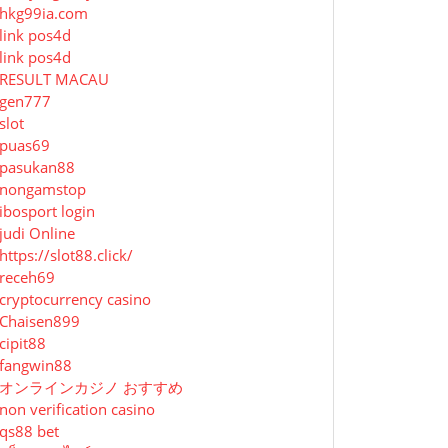
hkg99ia.com
link pos4d
link pos4d
RESULT MACAU
gen777
slot
puas69
pasukan88
nongamstop
ibosport login
judi Online
https://slot88.click/
receh69
cryptocurrency casino
Chaisen899
cipit88
fangwin88
オンラインカジノ おすすめ
non verification casino
qs88 bet