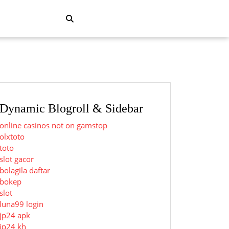
Dynamic Blogroll & Sidebar
online casinos not on gamstop
olxtoto
toto
slot gacor
bolagila daftar
bokep
slot
luna99 login
jp24 apk
jp24 kh