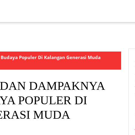
Budaya Populer Di Kalangan Generasi Muda
 DAN DAMPAKNYA
YA POPULER DI
RASI MUDA