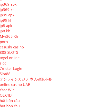
jp369 apk
jp369 kh
jp99 apk
jp99 kh
jp8 apk
jp8 kh
Mw365 Kh
porn
casushi casino
888 SLOTS
togel online
slot
7meter Login
Slot88
オンラインカジノ 本人確認不要
online casino UAE
Yaar Win
OLX4D
hút bồn cầu
hút bồn cầu