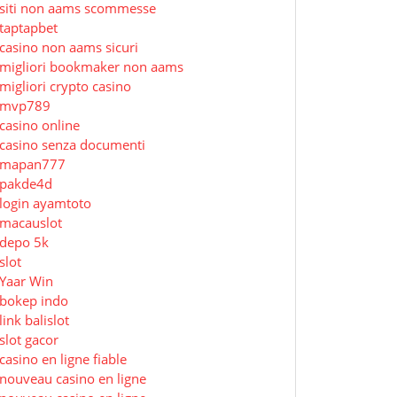
siti non aams scommesse
taptapbet
casino non aams sicuri
migliori bookmaker non aams
migliori crypto casino
mvp789
casino online
casino senza documenti
mapan777
pakde4d
login ayamtoto
macauslot
depo 5k
slot
Yaar Win
bokep indo
link balislot
slot gacor
casino en ligne fiable
nouveau casino en ligne