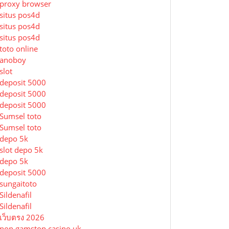
proxy browser
situs pos4d
situs pos4d
situs pos4d
toto online
anoboy
slot
deposit 5000
deposit 5000
deposit 5000
Sumsel toto
Sumsel toto
depo 5k
slot depo 5k
depo 5k
deposit 5000
sungaitoto
Sildenafil
Sildenafil
เว็บตรง 2026
non gamstop casino uk