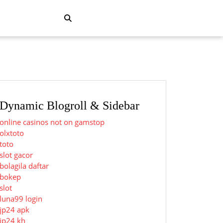
Dynamic Blogroll & Sidebar
online casinos not on gamstop
olxtoto
toto
slot gacor
bolagila daftar
bokep
slot
luna99 login
jp24 apk
jp24 kh