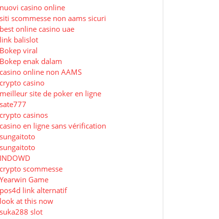
nuovi casino online
siti scommesse non aams sicuri
best online casino uae
link balislot
Bokep viral
Bokep enak dalam
casino online non AAMS
crypto casino
meilleur site de poker en ligne
sate777
crypto casinos
casino en ligne sans vérification
sungaitoto
sungaitoto
INDOWD
crypto scommesse
Yearwin Game
pos4d link alternatif
look at this now
suka288 slot