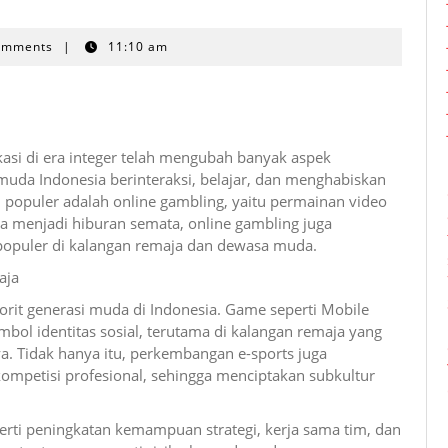
omments
|
11:10 am
si di era integer telah mengubah banyak aspek
muda Indonesia berinteraksi, belajar, dan menghabiskan
 populer adalah online gambling, yaitu permainan video
ya menjadi hiburan semata, online gambling juga
opuler di kalangan remaja dan dewasa muda.
aja
avorit generasi muda di Indonesia. Game seperti Mobile
bol identitas sosial, terutama di kalangan remaja yang
a. Tidak hanya itu, perkembangan e-sports juga
mpetisi profesional, sehingga menciptakan subkultur
rti peningkatan kemampuan strategi, kerja sama tim, dan