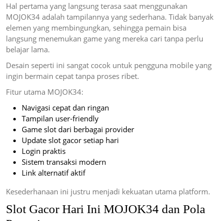
Hal pertama yang langsung terasa saat menggunakan
MOJOK34 adalah tampilannya yang sederhana. Tidak banyak
elemen yang membingungkan, sehingga pemain bisa
langsung menemukan game yang mereka cari tanpa perlu
belajar lama.
Desain seperti ini sangat cocok untuk pengguna mobile yang
ingin bermain cepat tanpa proses ribet.
Fitur utama MOJOK34:
Navigasi cepat dan ringan
Tampilan user-friendly
Game slot dari berbagai provider
Update slot gacor setiap hari
Login praktis
Sistem transaksi modern
Link alternatif aktif
Kesederhanaan ini justru menjadi kekuatan utama platform.
Slot Gacor Hari Ini MOJOK34 dan Pola