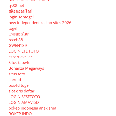
qs88 bet
สล็อตออนไลน์
login sontogel
new independent casino sites 2026
togel
แทงบอลโลก
receh88
GWEN189
LOGIN LTDTOTO
escort avcilar
Situs tape4d
Bonanza Megaways
situs toto
steroid
pos4d togel
slot qris daftar
LOGIN SESETOTO
LOGIN AMAVI5D
bokep indonesia anak sma
BOKEP INDO