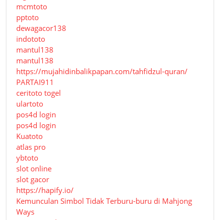
mcmtoto
pptoto
dewagacor138
indototo
mantul138
mantul138
https://mujahidinbalikpapan.com/tahfidzul-quran/
PARTAI911
ceritoto togel
ulartoto
pos4d login
pos4d login
Kuatoto
atlas pro
ybtoto
slot online
slot gacor
https://hapify.io/
Kemunculan Simbol Tidak Terburu-buru di Mahjong
Ways