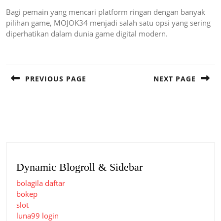
Bagi pemain yang mencari platform ringan dengan banyak
pilihan game, MOJOK34 menjadi salah satu opsi yang sering
diperhatikan dalam dunia game digital modern.
Post
navigation
PREVIOUS PAGE
NEXT PAGE
Previous
Next
post:
post:
Dynamic Blogroll & Sidebar
bolagila daftar
bokep
slot
luna99 login