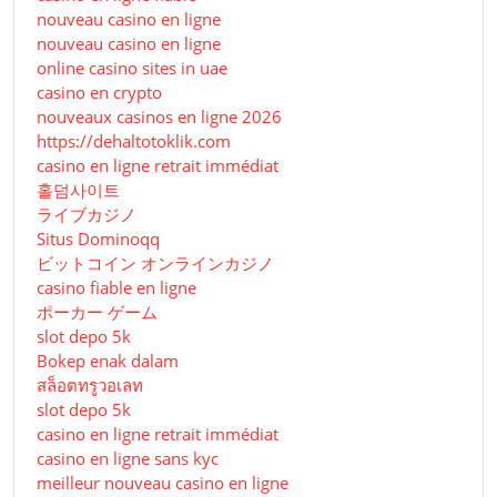
nouveau casino en ligne
nouveau casino en ligne
online casino sites in uae
casino en crypto
nouveaux casinos en ligne 2026
https://dehaltotoklik.com
casino en ligne retrait immédiat
홀덤사이트
ライブカジノ
Situs Dominoqq
ビットコイン オンラインカジノ
casino fiable en ligne
ポーカー ゲーム
slot depo 5k
Bokep enak dalam
สล็อตทรูวอเลท
slot depo 5k
casino en ligne retrait immédiat
casino en ligne sans kyc
meilleur nouveau casino en ligne