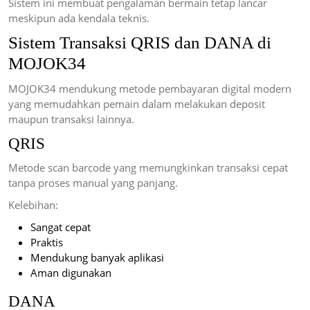
Sistem ini membuat pengalaman bermain tetap lancar
meskipun ada kendala teknis.
Sistem Transaksi QRIS dan DANA di
MOJOK34
MOJOK34 mendukung metode pembayaran digital modern
yang memudahkan pemain dalam melakukan deposit
maupun transaksi lainnya.
QRIS
Metode scan barcode yang memungkinkan transaksi cepat
tanpa proses manual yang panjang.
Kelebihan:
Sangat cepat
Praktis
Mendukung banyak aplikasi
Aman digunakan
DANA