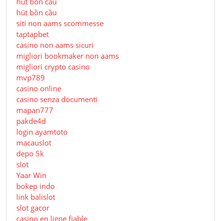
hút bồn cầu
hút bồn cầu
siti non aams scommesse
taptapbet
casino non aams sicuri
migliori bookmaker non aams
migliori crypto casino
mvp789
casino online
casino senza documenti
mapan777
pakde4d
login ayamtoto
macauslot
depo 5k
slot
Yaar Win
bokep indo
link balislot
slot gacor
casino en ligne fiable