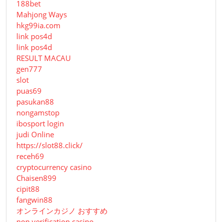
188bet
Mahjong Ways
hkg99ia.com
link pos4d
link pos4d
RESULT MACAU
gen777
slot
puas69
pasukan88
nongamstop
ibosport login
judi Online
https://slot88.click/
receh69
cryptocurrency casino
Chaisen899
cipit88
fangwin88
オンラインカジノ おすすめ
non verification casino