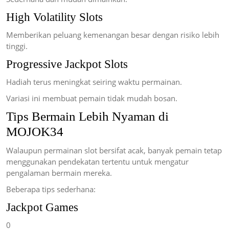
High Volatility Slots
Memberikan peluang kemenangan besar dengan risiko lebih
tinggi.
Progressive Jackpot Slots
Hadiah terus meningkat seiring waktu permainan.
Variasi ini membuat pemain tidak mudah bosan.
Tips Bermain Lebih Nyaman di
MOJOK34
Walaupun permainan slot bersifat acak, banyak pemain tetap
menggunakan pendekatan tertentu untuk mengatur
pengalaman bermain mereka.
Beberapa tips sederhana:
Jackpot Games
0