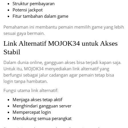
Struktur pembayaran
Potensi jackpot
Fitur tambahan dalam game
Pemahaman ini membantu pemain memilih game yang lebih
sesuai gaya bermain.
Link Alternatif MOJOK34 untuk Akses
Stabil
Dalam dunia online, gangguan akses bisa terjadi kapan saja.
Untuk itu, MOJOK34 menyediakan link alternatif yang
berfungsi sebagai jalur cadangan agar pemain tetap bisa
login tanpa hambatan.
Fungsi utama link alternatif:
Menjaga akses tetap aktif
Menghindari gangguan server
Mempercepat login
Mendukung semua perangkat