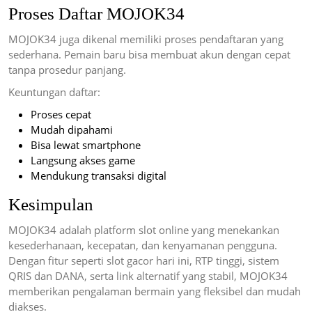
Proses Daftar MOJOK34
MOJOK34 juga dikenal memiliki proses pendaftaran yang
sederhana. Pemain baru bisa membuat akun dengan cepat
tanpa prosedur panjang.
Keuntungan daftar:
Proses cepat
Mudah dipahami
Bisa lewat smartphone
Langsung akses game
Mendukung transaksi digital
Kesimpulan
MOJOK34 adalah platform slot online yang menekankan
kesederhanaan, kecepatan, dan kenyamanan pengguna.
Dengan fitur seperti slot gacor hari ini, RTP tinggi, sistem
QRIS dan DANA, serta link alternatif yang stabil, MOJOK34
memberikan pengalaman bermain yang fleksibel dan mudah
diakses.