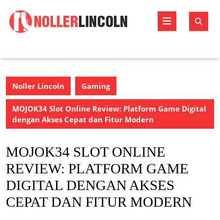
Skip
to
Open
content
Butto
Noller Lincoln
Gaming
MOJOK34 Slot Online Review: Platform Game Digital
dengan Akses Cepat dan Fitur Modern
MOJOK34 SLOT ONLINE
REVIEW: PLATFORM GAME
DIGITAL DENGAN AKSES
CEPAT DAN FITUR MODERN