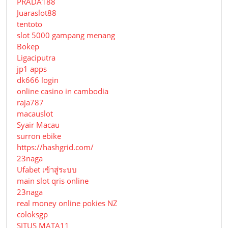
PRADA188
Juaraslot88
tentoto
slot 5000 gampang menang
Bokep
Ligaciputra
jp1 apps
dk666 login
online casino in cambodia
raja787
macauslot
Syair Macau
surron ebike
https://hashgrid.com/
23naga
Ufabet เข้าสู่ระบบ
main slot qris online
23naga
real money online pokies NZ
coloksgp
SITUS MATA11