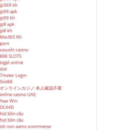
jp369 kh
jp99 apk
jp99 kh
jp8 apk
jp8 kh
Mw365 Kh
porn
casushi casino
888 SLOTS
togel online
slot
7meter Login
Slot88
オンラインカジノ 本人確認不要
online casino UAE
Yaar Win
OLX4D
hút bồn cầu
hút bồn cầu
siti non aams scommesse