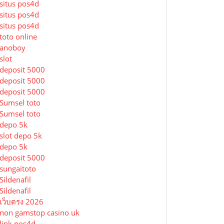
situs pos4d
situs pos4d
situs pos4d
toto online
anoboy
slot
deposit 5000
deposit 5000
deposit 5000
Sumsel toto
Sumsel toto
depo 5k
slot depo 5k
depo 5k
deposit 5000
sungaitoto
Sildenafil
Sildenafil
เว็บตรง 2026
non gamstop casino uk
link pos4d