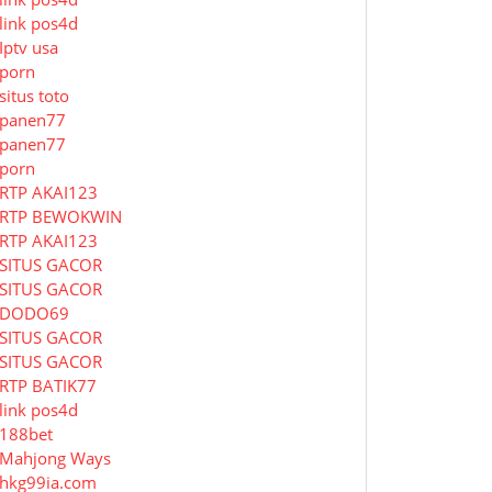
link pos4d
Iptv usa
porn
situs toto
panen77
panen77
porn
RTP AKAI123
RTP BEWOKWIN
RTP AKAI123
SITUS GACOR
SITUS GACOR
DODO69
SITUS GACOR
SITUS GACOR
RTP BATIK77
link pos4d
188bet
Mahjong Ways
hkg99ia.com