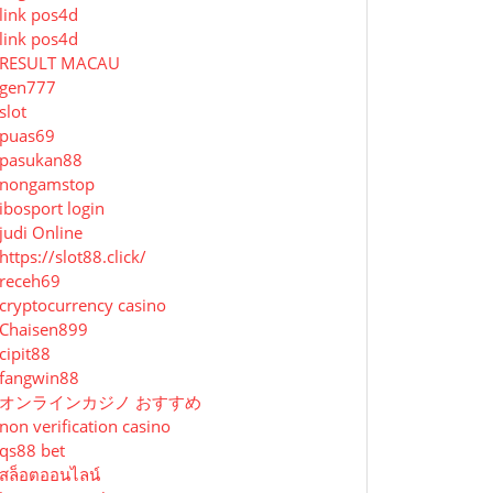
link pos4d
link pos4d
RESULT MACAU
gen777
slot
puas69
pasukan88
nongamstop
ibosport login
judi Online
https://slot88.click/
receh69
cryptocurrency casino
Chaisen899
cipit88
fangwin88
オンラインカジノ おすすめ
non verification casino
qs88 bet
สล็อตออนไลน์