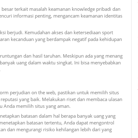
iko besar terkait masalah keamanan knowledge pribadi dan
encuri informasi penting, mengancam keamanan identitas
diksi berjudi. Kemudahan akses dan ketersediaan sport
karan kecanduan yang berdampak negatif pada kehidupan
eberuntungan dan hasil taruhan. Meskipun ada yang menang
 banyak uang dalam waktu singkat. Ini bisa menyebabkan
.
tform perjudian on the web, pastikan untuk memilih situs
i reputasi yang baik. Melakukan riset dan membaca ulasan
 Anda memilih situs yang aman.
enetapkan batasan dalam hal berapa banyak uang yang
menetapkan batasan tertentu, Anda dapat mengontrol
n dan mengurangi risiko kehilangan lebih dari yang