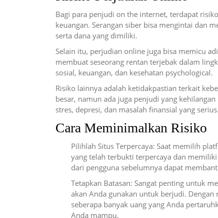
Bagi para penjudi on the internet, terdapat ris
keuangan. Serangan siber bisa mengintai dan m
serta dana yang dimiliki.
Selain itu, perjudian online juga bisa memicu a
membuat seseorang rentan terjebak dalam ling
sosial, keuangan, dan kesehatan psychological.
Risiko lainnya adalah ketidakpastian terkait k
besar, namun ada juga penjudi yang kehilangan
stres, depresi, dan masalah finansial yang serius
Cara Meminimalkan Risiko
Pilihlah Situs Terpercaya: Saat memilih pla
yang telah terbukti terpercaya dan memilik
dari pengguna sebelumnya dapat membantu
Tetapkan Batasan: Sangat penting untuk m
akan Anda gunakan untuk berjudi. Dengan 
seberapa banyak uang yang Anda pertaruhka
Anda mampu.