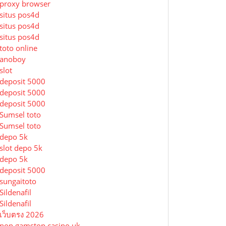
proxy browser
situs pos4d
situs pos4d
situs pos4d
toto online
anoboy
slot
deposit 5000
deposit 5000
deposit 5000
Sumsel toto
Sumsel toto
depo 5k
slot depo 5k
depo 5k
deposit 5000
sungaitoto
Sildenafil
Sildenafil
เว็บตรง 2026
non gamstop casino uk