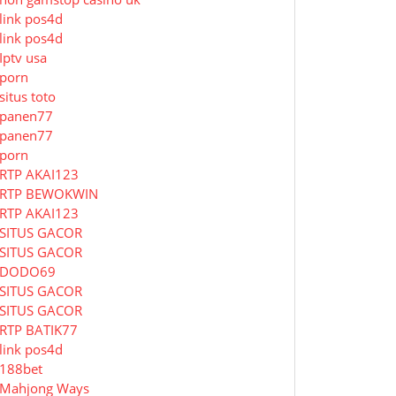
link pos4d
link pos4d
Iptv usa
porn
situs toto
panen77
panen77
porn
RTP AKAI123
RTP BEWOKWIN
RTP AKAI123
SITUS GACOR
SITUS GACOR
DODO69
SITUS GACOR
SITUS GACOR
RTP BATIK77
link pos4d
188bet
Mahjong Ways