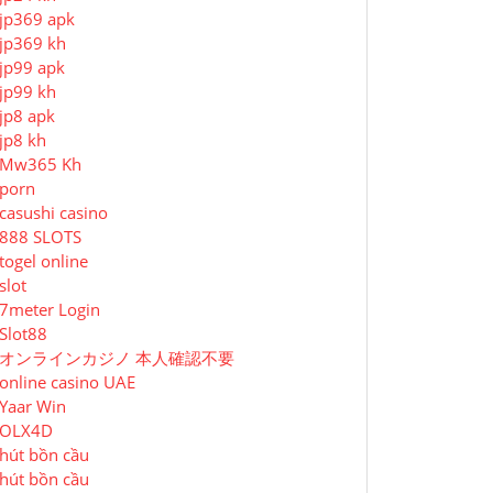
jp369 apk
jp369 kh
jp99 apk
jp99 kh
jp8 apk
jp8 kh
Mw365 Kh
porn
casushi casino
888 SLOTS
togel online
slot
7meter Login
Slot88
オンラインカジノ 本人確認不要
online casino UAE
Yaar Win
OLX4D
hút bồn cầu
hút bồn cầu