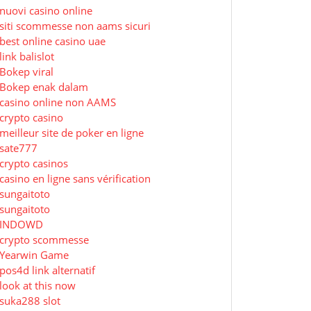
nuovi casino online
siti scommesse non aams sicuri
best online casino uae
link balislot
Bokep viral
Bokep enak dalam
casino online non AAMS
crypto casino
meilleur site de poker en ligne
sate777
crypto casinos
casino en ligne sans vérification
sungaitoto
sungaitoto
INDOWD
crypto scommesse
Yearwin Game
pos4d link alternatif
look at this now
suka288 slot