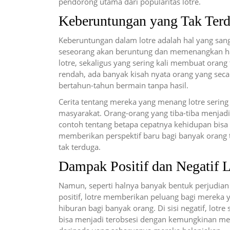
pendorong utama dari popularitas lotre.
Keberuntungan yang Tak Ter
Keberuntungan dalam lotre adalah hal yang san
seseorang akan beruntung dan memenangkan hadi
lotre, sekaligus yang sering kali membuat oran
rendah, ada banyak kisah nyata orang yang seca
bertahun-tahun bermain tanpa hasil.
Cerita tentang mereka yang menang lotre sering
masyarakat. Orang-orang yang tiba-tiba menjadi
contoh tentang betapa cepatnya kehidupan bisa 
memberikan perspektif baru bagi banyak orang
tak terduga.
Dampak Positif dan Negatif 
Namun, seperti halnya banyak bentuk perjudian lai
positif, lotre memberikan peluang bagi mereka
hiburan bagi banyak orang. Di sisi negatif, lotr
bisa menjadi terobsesi dengan kemungkinan me