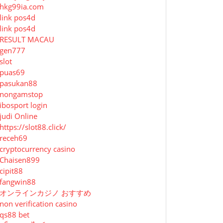
hkg99ia.com
link pos4d
link pos4d
RESULT MACAU
gen777
slot
puas69
pasukan88
nongamstop
ibosport login
judi Online
https://slot88.click/
receh69
cryptocurrency casino
Chaisen899
cipit88
fangwin88
オンラインカジノ おすすめ
non verification casino
qs88 bet