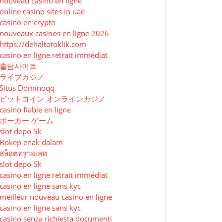
nouveau casino en ligne
online casino sites in uae
casino en crypto
nouveaux casinos en ligne 2026
https://dehaltotoklik.com
casino en ligne retrait immédiat
홀덤사이트
ライブカジノ
Situs Dominoqq
ビットコイン オンラインカジノ
casino fiable en ligne
ポーカー ゲーム
slot depo 5k
Bokep enak dalam
สล็อตทรูวอเลท
slot depo 5k
casino en ligne retrait immédiat
casino en ligne sans kyc
meilleur nouveau casino en ligne
casino en ligne sans kyc
casino senza richiesta documenti