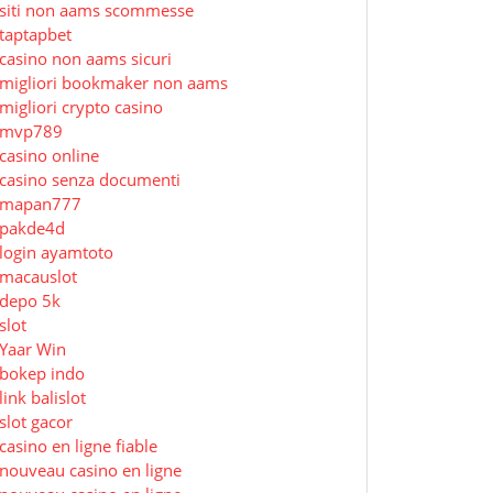
siti non aams scommesse
taptapbet
casino non aams sicuri
migliori bookmaker non aams
migliori crypto casino
mvp789
casino online
casino senza documenti
mapan777
pakde4d
login ayamtoto
macauslot
depo 5k
slot
Yaar Win
bokep indo
link balislot
slot gacor
casino en ligne fiable
nouveau casino en ligne