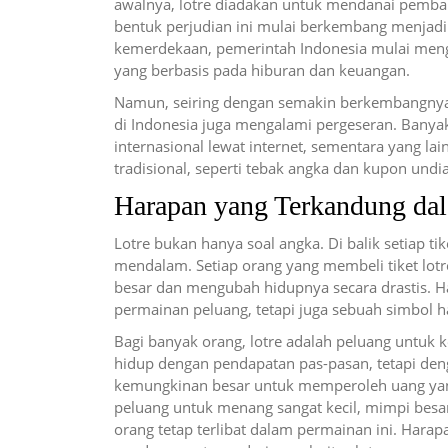
awalnya, lotre diadakan untuk mendanai pembang
bentuk perjudian ini mulai berkembang menjadi
kemerdekaan, pemerintah Indonesia mulai meng
yang berbasis pada hiburan dan keuangan.
Namun, seiring dengan semakin berkembangnya 
di Indonesia juga mengalami pergeseran. Banyak
internasional lewat internet, sementara yang la
tradisional, seperti tebak angka dan kupon undi
Harapan yang Terkandung da
Lotre bukan hanya soal angka. Di balik setiap ti
mendalam. Setiap orang yang membeli tiket lot
besar dan mengubah hidupnya secara drastis. Ha
permainan peluang, tetapi juga sebuah simbol h
Bagi banyak orang, lotre adalah peluang untuk 
hidup dengan pendapatan pas-pasan, tetapi de
kemungkinan besar untuk memperoleh uang ya
peluang untuk menang sangat kecil, mimpi besa
orang tetap terlibat dalam permainan ini. Hara