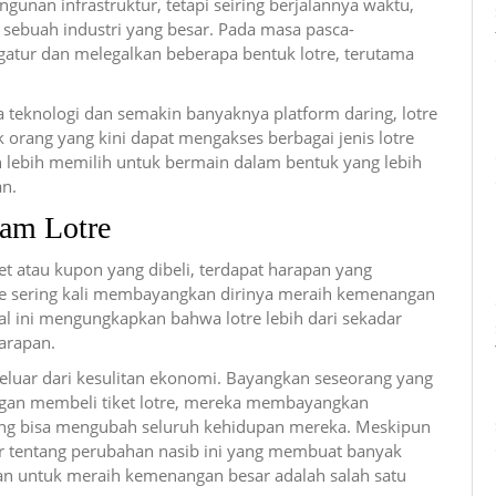
unan infrastruktur, tetapi seiring berjalannya waktu,
 sebuah industri yang besar. Pada masa pasca-
atur dan melegalkan beberapa bentuk lotre, terutama
teknologi dan semakin banyaknya platform daring, lotre
 orang yang kini dapat mengakses berbagai jenis lotre
in lebih memilih untuk bermain dalam bentuk yang lebih
an.
lam Lotre
ket atau kupon yang dibeli, terdapat harapan yang
re sering kali membayangkan dirinya meraih kemenangan
l ini mengungkapkan bahwa lotre lebih dari sekadar
arapan.
keluar dari kesulitan ekonomi. Bayangkan seseorang yang
ngan membeli tiket lotre, mereka membayangkan
ng bisa mengubah seluruh kehidupan mereka. Meskipun
r tentang perubahan nasib ini yang membuat banyak
pan untuk meraih kemenangan besar adalah salah satu