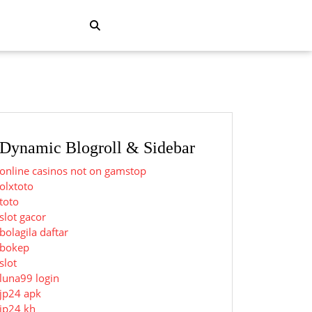
Dynamic Blogroll & Sidebar
online casinos not on gamstop
olxtoto
toto
slot gacor
bolagila daftar
bokep
slot
luna99 login
jp24 apk
jp24 kh