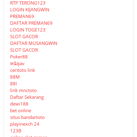
RTP TERONG123
LOGIN KIJANGWIN
PREMAN69
DAFTAR PREMAN69
LOGIN TOGE123
SLOT GACOR
DAFTAR MUSANGWIN
SLOT GACOR
Poker88
หนังjav
ceritoto link
88M
88I
link mnctoto
Daftar Sekarang
dewi188
bet online
situs bandartoto
playinexch 24
123B