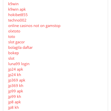
k9win
k9win apk
hokibet855
techno002
online casinos not on gamstop
olxtoto
toto
slot gacor
bolagila daftar
bokep
slot
luna99 login
jp24 apk
jp24 kh
jp369 apk
jp369 kh
jp99 apk
jp99 kh
jp8 apk
jp8 kh