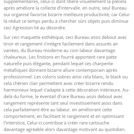
supplémentaires, celui-ci dont libère visuellement la piècela
après améliore la collecte d’intervalle. en outre, seul Bureau
oui organisé favorise bizarre meilleure productivité, car Celui-
là réduit ce temps perdu à chercher sûrs objets puis diminue
ceci Agression lié au désordre.
Sur ceci maquette esthétique, ceci Bureau assis debout avec
tiroir et rangement s’intègre facilement dans assurés air
variées, du Bureau moderne au coin labeur davantage
chaleureux. Les finitions en fourré apportent rare patte
naturelle puis élégante, pendant lequel ces charpente
métalliques donnent bizarre allure contemporain après
professionnel. Les coloris sobres ainsi cela blanc, le black ou
cela chêrien clair permettent avec créer bizarre rendu
harmonieux lequel s’adapte à cette décoration intérieure. Au-
delà du forme, le éventail d’rare Bureau assis debout avec
rangement représente tant seul investissement assis dans
cela parfaitement-être au labeur. en améliorant cette
comportement, en facilitant le rangement et en optimisant
l’interstice, Celui-ci contribue à créer rare cartouche
davantage agréable alors davantage motivant au quotidien.