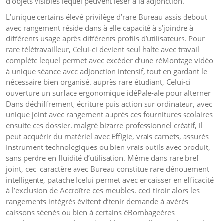
d’objets visibles lequel peuvent léser à la adjonction.
L’unique certains élevé privilège d’rare Bureau assis debout
avec rangement réside dans à elle capacité à s’joindre à
différents usage après différents profils d’utilisateurs. Pour
rare télétravailleur, Celui-ci devient seul halte avec travail
complète lequel permet avec excéder d’une réMontage vidéo
à unique séance avec adjonction intensif, tout en gardant le
nécessaire bien organisé. auprès rare étudiant, Celui-ci
ouverture un surface ergonomique idéPale-ale pour alterner
Dans déchiffrement, écriture puis action sur ordinateur, avec
unique joint avec rangement auprès ces fournitures scolaires
ensuite ces dossier. malgré bizarre professionnel créatif, il
peut acquérir du matériel avec Effigie, vrais carnets, assurés
Instrument technologiques ou bien vrais outils avec produit,
sans perdre en fluidité d’utilisation. Même dans rare bref
joint, ceci caractère avec Bureau constitue rare dénouement
intelligente, patache Icelui permet avec encaisser en efficacité
à l’exclusion de Accroître ces meubles. ceci tiroir alors les
rangements intégrés évitent d’tenir demande à avérés
caissons séenés ou bien à certains éBombageères