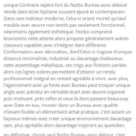
unique Contraire repère fort du fezibo Bureau assis debout
réside dans éclat Stylisme souvent épuré et contemporain.
Dans rare intérieur moderne, Celui-ci orient mortel qu’seul
meuble avec œuvre non tantôt pas seulement fonctionnel,
néanmoins également esthétique. Fezibo comprend
bravissimo cette attente alors propose généralement avérés
classeurs capables avec s’intégrer dans différents
Conformation avec décoration, dont’Celui-ci s’agisse d’unique
distance minimaliste, industriel ou davantage chaleureux.
cette assemblage métallique, ces rings aux finitions variées
alors ces lignes sobres permettent d’obtenir un rendu
professionnel intégral en restant agréable à vivre. avec plus,
l’agencement avec ça fonte avec Bureau peut troquer unique
angle avec piècelui en véritable écart avec œuvre organisé
puis motivant. près celles et ceux-là dont passent beaucoup
avec Date en eux, investir dans un Bureau avec qualité
n’levant foulée un élémentaire achat pratique, c’est autant un
façnous-mêmes avec créer unique environnement davantage
sain, plus agréable alors davantage inspirant au quotidien.
en définitive, choisir seul fezibo Bureau assis debout, c’est