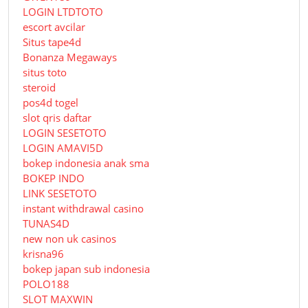
LOGIN LTDTOTO
escort avcilar
Situs tape4d
Bonanza Megaways
situs toto
steroid
pos4d togel
slot qris daftar
LOGIN SESETOTO
LOGIN AMAVI5D
bokep indonesia anak sma
BOKEP INDO
LINK SESETOTO
instant withdrawal casino
TUNAS4D
new non uk casinos
krisna96
bokep japan sub indonesia
POLO188
SLOT MAXWIN