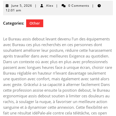
June
June 5, 2026
|
Alex
|
0 Comments
|
5,
12:01 am
2026
Categories:
Other
Le Bureau assis debout levant devenu l’un des équipements
avec Bureau ces plus recherchés en ces personnes dont
souhaitent améliorer leur posture, réduire cette harassement
après travailler dans avec meilleures Exigence au quotidien.
Dans un contexte où avec plus en plus avec professionnels
passent avec longues heures face à unique écran, choisir rare
Bureau réglable en hauteur n’levant davantage seulement
une question avec confort, mais également avec santé alors
avec geste. Grâcelui à sa capacité à alterner facilement Dans
cette profession assise ensuite la position debout, le Bureau
ergonomique assis debout soutien à limiter ces douleurs au
rachis, à soulager la nuque, à favoriser un meilleure action
sanguine et à dynamiser cette annexion. Cette flexibilité en
fait une résultat idéPale-ale contre cela télétâche, ces open