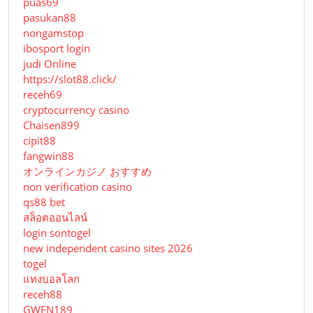
puas69
pasukan88
nongamstop
ibosport login
judi Online
https://slot88.click/
receh69
cryptocurrency casino
Chaisen899
cipit88
fangwin88
オンラインカジノ おすすめ
non verification casino
qs88 bet
สล็อตออนไลน์
login sontogel
new independent casino sites 2026
togel
แทงบอลโลก
receh88
GWEN189