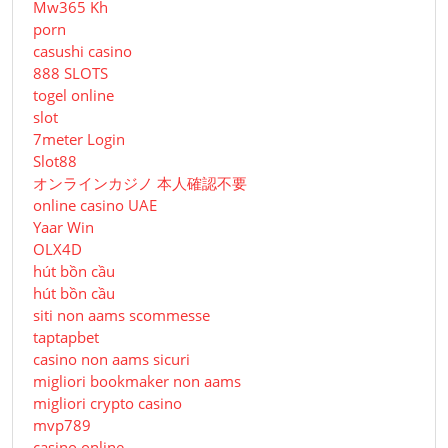
Mw365 Kh
porn
casushi casino
888 SLOTS
togel online
slot
7meter Login
Slot88
オンラインカジノ 本人確認不要
online casino UAE
Yaar Win
OLX4D
hút bồn cầu
hút bồn cầu
siti non aams scommesse
taptapbet
casino non aams sicuri
migliori bookmaker non aams
migliori crypto casino
mvp789
casino online