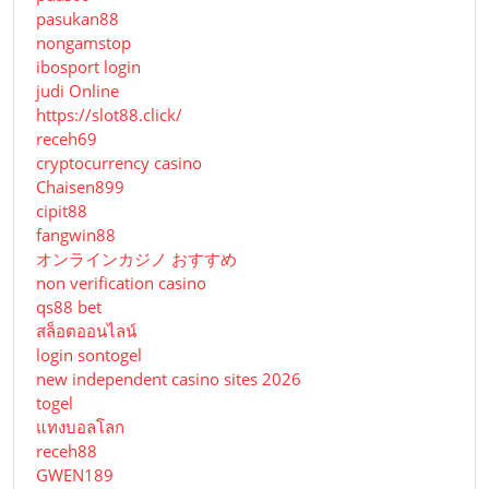
pasukan88
nongamstop
ibosport login
judi Online
https://slot88.click/
receh69
cryptocurrency casino
Chaisen899
cipit88
fangwin88
オンラインカジノ おすすめ
non verification casino
qs88 bet
สล็อตออนไลน์
login sontogel
new independent casino sites 2026
togel
แทงบอลโลก
receh88
GWEN189