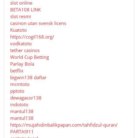
slot online
BETA108 LINK
slot resmi
casinon utan svensk licens
Kuatoto
https://cogil168.org/
vodkatoto
tether casinos
World Cup Betting
Parlay Bola
betflix
bigwin138 daftar
mcmtoto
pptoto
dewagacor138
indototo
mantul138
mantul138
https://mujahidinbalikpapan.com/tahfidzul-quran/
PARTAI911