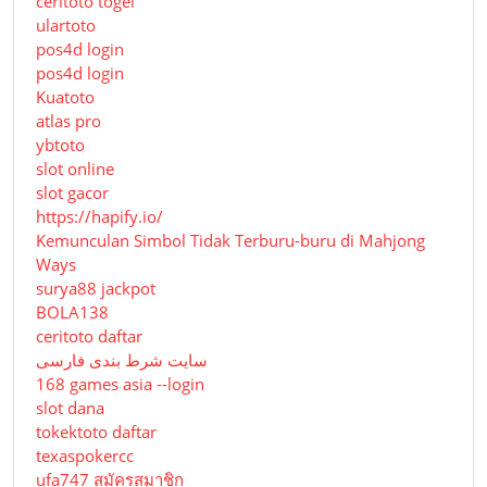
ceritoto togel
ulartoto
pos4d login
pos4d login
Kuatoto
atlas pro
ybtoto
slot online
slot gacor
https://hapify.io/
Kemunculan Simbol Tidak Terburu-buru di Mahjong
Ways
surya88 jackpot
BOLA138
ceritoto daftar
سایت شرط بندی فارسی
168 games asia --login
slot dana
tokektoto daftar
texaspokercc
ufa747 สมัครสมาชิก