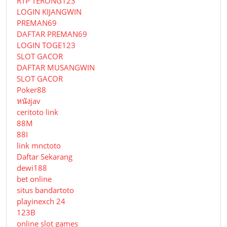
RTP TERONG123
LOGIN KIJANGWIN
PREMAN69
DAFTAR PREMAN69
LOGIN TOGE123
SLOT GACOR
DAFTAR MUSANGWIN
SLOT GACOR
Poker88
หนังjav
ceritoto link
88M
88I
link mnctoto
Daftar Sekarang
dewi188
bet online
situs bandartoto
playinexch 24
123B
online slot games