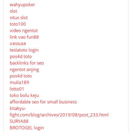
wahyupoker
slot
situs slot
toto100
video ngentot
link vao fun88
แทงบอล
teslatoto login
pos4d toto
backlinks for seo
ngentot anjing
pos4d toto
mulia189
lotto01
toko bolu keju
affordable seo for small business
kitakyu-
fight.com/blog/archives/2019/08/post_233.html
SURYA88
BROTOGEL login