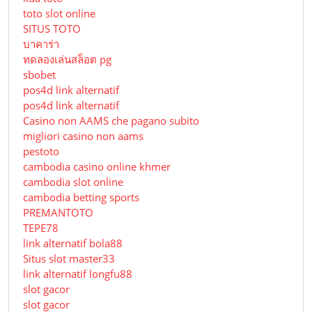
toto slot online
SITUS TOTO
บาคาร่า
ทดลองเล่นสล็อต pg
sbobet
pos4d link alternatif
pos4d link alternatif
Сasino non AAMS che pagano subito
migliori casino non aams
pestoto
cambodia casino online khmer
cambodia slot online
cambodia betting sports
PREMANTOTO
TEPE78
link alternatif bola88
Situs slot master33
link alternatif longfu88
slot gacor
slot gacor