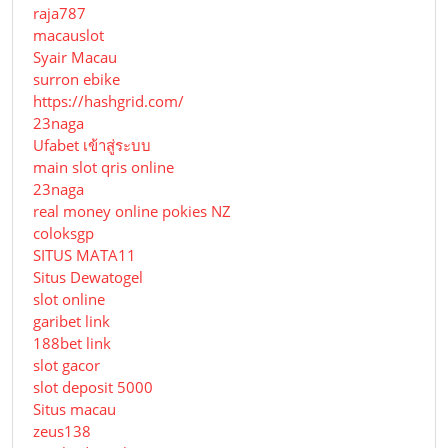
raja787
macauslot
Syair Macau
surron ebike
https://hashgrid.com/
23naga
Ufabet เข้าสู่ระบบ
main slot qris online
23naga
real money online pokies NZ
coloksgp
SITUS MATA11
Situs Dewatogel
slot online
garibet link
188bet link
slot gacor
slot deposit 5000
Situs macau
zeus138