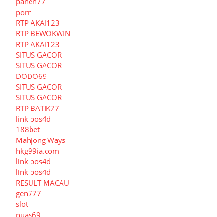
panen77
porn
RTP AKAI123
RTP BEWOKWIN
RTP AKAI123
SITUS GACOR
SITUS GACOR
DODO69
SITUS GACOR
SITUS GACOR
RTP BATIK77
link pos4d
188bet
Mahjong Ways
hkg99ia.com
link pos4d
link pos4d
RESULT MACAU
gen777
slot
puas69