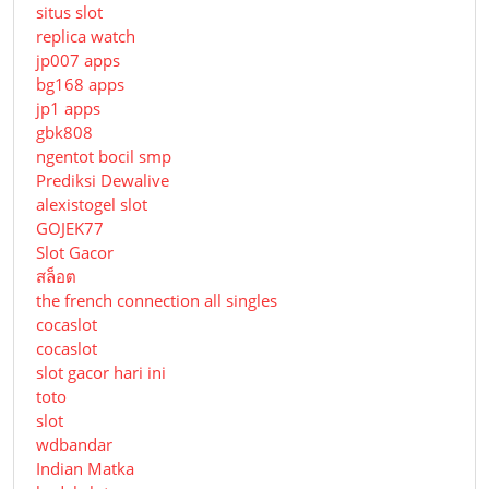
situs slot
replica watch
jp007 apps
bg168 apps
jp1 apps
gbk808
ngentot bocil smp
Prediksi Dewalive
alexistogel slot
GOJEK77
Slot Gacor
สล็อต
the french connection all singles
cocaslot
cocaslot
slot gacor hari ini
toto
slot
wdbandar
Indian Matka