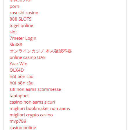
porn
casushi casino
888 SLOTS
togel online
slot
7meter Login
Slot88
オンラインカジノ 本人確認不要
online casino UAE
Yaar Win
OLX4D
hút bồn cầu
hút bồn cầu
siti non aams scommesse
taptapbet
casino non aams sicuri
migliori bookmaker non aams
migliori crypto casino
mvp789
casino online