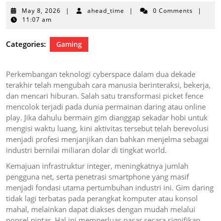
May
May 8, 2026
|
ahead_time
|
0 Comments
|
8,
11:07 am
2026
Categories:
Gaming
Perkembangan teknologi cyberspace dalam dua dekade
terakhir telah mengubah cara manusia berinteraksi, bekerja,
dan mencari hiburan. Salah satu transformasi picket fence
mencolok terjadi pada dunia permainan daring atau online
play. Jika dahulu bermain gim dianggap sekadar hobi untuk
mengisi waktu luang, kini aktivitas tersebut telah berevolusi
menjadi profesi menjanjikan dan bahkan menjelma sebagai
industri bernilai miliaran dolar di tingkat world.
Kemajuan infrastruktur integer, meningkatnya jumlah
pengguna net, serta penetrasi smartphone yang masif
menjadi fondasi utama pertumbuhan industri ini. Gim daring
tidak lagi terbatas pada perangkat komputer atau konsol
mahal, melainkan dapat diakses dengan mudah melalui
ponsel pintar. Hal ini memperluas pasar secara signifikan,