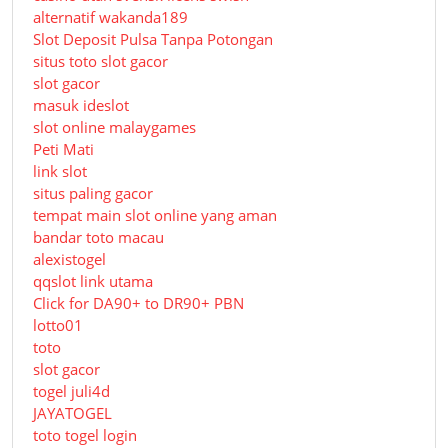
alternatif wakanda189
Slot Deposit Pulsa Tanpa Potongan
situs toto slot gacor
slot gacor
masuk ideslot
slot online malaygames
Peti Mati
link slot
situs paling gacor
tempat main slot online yang aman
bandar toto macau
alexistogel
qqslot link utama
Click for DA90+ to DR90+ PBN
lotto01
toto
slot gacor
togel juli4d
JAYATOGEL
toto togel login