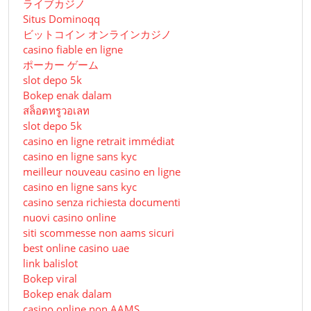
ライブカジノ
Situs Dominoqq
ビットコイン オンラインカジノ
casino fiable en ligne
ポーカー ゲーム
slot depo 5k
Bokep enak dalam
สล็อตทรูวอเลท
slot depo 5k
casino en ligne retrait immédiat
casino en ligne sans kyc
meilleur nouveau casino en ligne
casino en ligne sans kyc
casino senza richiesta documenti
nuovi casino online
siti scommesse non aams sicuri
best online casino uae
link balislot
Bokep viral
Bokep enak dalam
casino online non AAMS