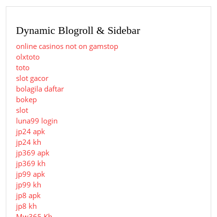
Dynamic Blogroll & Sidebar
online casinos not on gamstop
olxtoto
toto
slot gacor
bolagila daftar
bokep
slot
luna99 login
jp24 apk
jp24 kh
jp369 apk
jp369 kh
jp99 apk
jp99 kh
jp8 apk
jp8 kh
Mw365 Kh