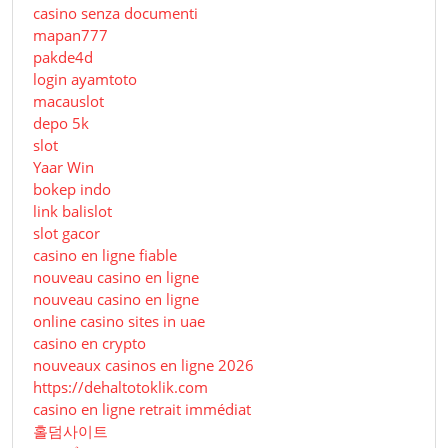
casino senza documenti
mapan777
pakde4d
login ayamtoto
macauslot
depo 5k
slot
Yaar Win
bokep indo
link balislot
slot gacor
casino en ligne fiable
nouveau casino en ligne
nouveau casino en ligne
online casino sites in uae
casino en crypto
nouveaux casinos en ligne 2026
https://dehaltotoklik.com
casino en ligne retrait immédiat
홀덤사이트