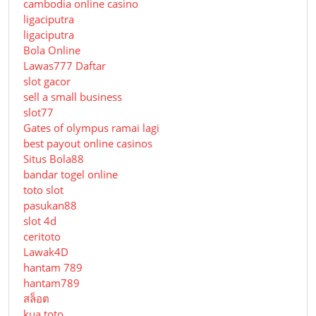
cambodia online casino
ligaciputra
ligaciputra
Bola Online
Lawas777 Daftar
slot gacor
sell a small business
slot77
Gates of olympus ramai lagi
best payout online casinos
Situs Bola88
bandar togel online
toto slot
pasukan88
slot 4d
ceritoto
Lawak4D
hantam 789
hantam789
สล็อต
kua toto