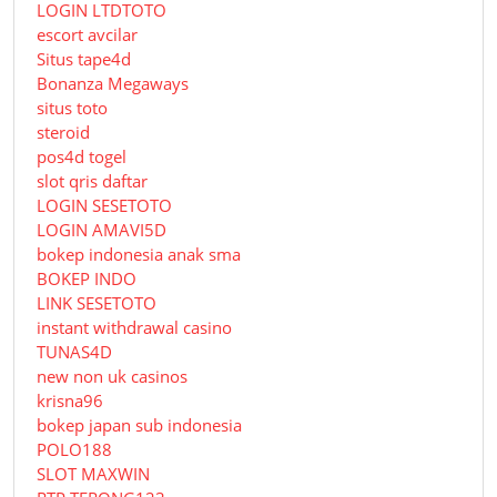
LOGIN LTDTOTO
escort avcilar
Situs tape4d
Bonanza Megaways
situs toto
steroid
pos4d togel
slot qris daftar
LOGIN SESETOTO
LOGIN AMAVI5D
bokep indonesia anak sma
BOKEP INDO
LINK SESETOTO
instant withdrawal casino
TUNAS4D
new non uk casinos
krisna96
bokep japan sub indonesia
POLO188
SLOT MAXWIN