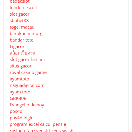
badakslot
london escort
slot gacor
sbobet88
togel macau
biirokanhilir.org
bandar toto
Ligacor
สล็อตเว็บตรง
slot gacor hari ini
situs gacor
royal casino game
ayamtoto
naguadigital.com
ayam toto
GBK808
Evangelio de hoy
pos4d
pos4d login
program excel calcul pensie
casino utan svensk licens swish