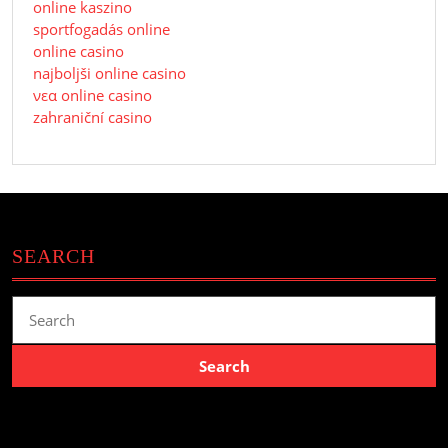
online kaszino
sportfogadás online
online casino
najboljši online casino
νεα online casino
zahraniční casino
SEARCH
Search
for: