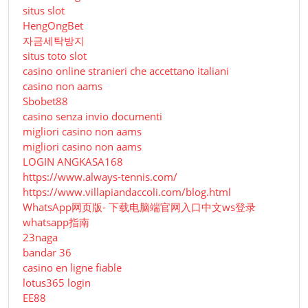
situs slot
HengOngBet
자금세탁방지
situs toto slot
casino online stranieri che accettano italiani
casino non aams
Sbobet88
casino senza invio documenti
migliori casino non aams
migliori casino non aams
LOGIN ANGKASA168
https://www.always-tennis.com/
https://www.villapiandaccoli.com/blog.html
WhatsApp网页版- 下载电脑端官网入口中文ws登录
whatsapp指南
23naga
bandar 36
casino en ligne fiable
lotus365 login
EE88