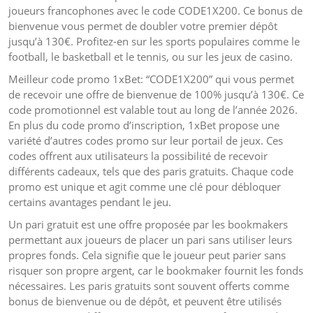
joueurs francophones avec le code CODE1X200. Ce bonus de
bienvenue vous permet de doubler votre premier dépôt
jusqu’à 130€. Profitez-en sur les sports populaires comme le
football, le basketball et le tennis, ou sur les jeux de casino.
Meilleur code promo 1xBet: “CODE1X200” qui vous permet
de recevoir une offre de bienvenue de 100% jusqu’à 130€. Ce
code promotionnel est valable tout au long de l’année 2026.
En plus du code promo d’inscription, 1xBet propose une
variété d’autres codes promo sur leur portail de jeux. Ces
codes offrent aux utilisateurs la possibilité de recevoir
différents cadeaux, tels que des paris gratuits. Chaque code
promo est unique et agit comme une clé pour débloquer
certains avantages pendant le jeu.
Un pari gratuit est une offre proposée par les bookmakers
permettant aux joueurs de placer un pari sans utiliser leurs
propres fonds. Cela signifie que le joueur peut parier sans
risquer son propre argent, car le bookmaker fournit les fonds
nécessaires. Les paris gratuits sont souvent offerts comme
bonus de bienvenue ou de dépôt, et peuvent être utilisés