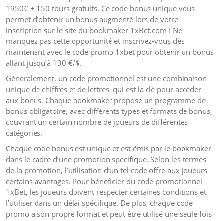
1950€ + 150 tours gratuits. Ce code bonus unique vous
permet d’obtenir un bonus augmenté lors de votre
inscription sur le site du bookmaker 1xBet.com ! Ne
manquez pas cette opportunité et inscrivez-vous dès
maintenant avec le code promo 1xbet pour obtenir un bonus
allant jusqu’à 130 €/$.
Généralement, un code promotionnel est une combinaison
unique de chiffres et de lettres, qui est la clé pour accéder
aux bonus. Chaque bookmaker propose un programme de
bonus obligatoire, avec différents types et formats de bonus,
couvrant un certain nombre de joueurs de différentes
catégories.
Chaque code bonus est unique et est émis par le bookmaker
dans le cadre d’une promotion spécifique. Selon les termes
de la promotion, l’utilisation d’un tel code offre aux joueurs
certains avantages. Pour bénéficier du code promotionnel
1xBet, les joueurs doivent respecter certaines conditions et
l’utiliser dans un délai spécifique. De plus, chaque code
promo a son propre format et peut être utilisé une seule fois