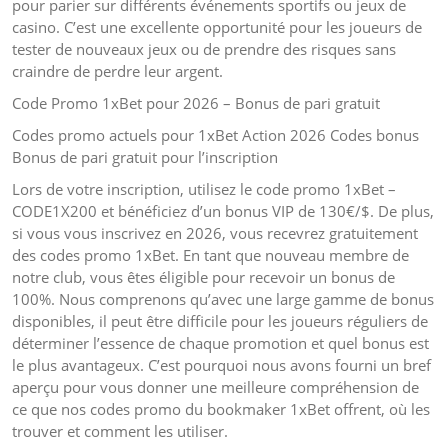
pour parier sur différents événements sportifs ou jeux de
casino. C’est une excellente opportunité pour les joueurs de
tester de nouveaux jeux ou de prendre des risques sans
craindre de perdre leur argent.
Code Promo 1xBet pour 2026 – Bonus de pari gratuit
Codes promo actuels pour 1xBet Action 2026 Codes bonus
Bonus de pari gratuit pour l’inscription
Lors de votre inscription, utilisez le code promo 1xBet –
CODE1X200 et bénéficiez d’un bonus VIP de 130€/$. De plus,
si vous vous inscrivez en 2026, vous recevrez gratuitement
des codes promo 1xBet. En tant que nouveau membre de
notre club, vous êtes éligible pour recevoir un bonus de
100%. Nous comprenons qu’avec une large gamme de bonus
disponibles, il peut être difficile pour les joueurs réguliers de
déterminer l’essence de chaque promotion et quel bonus est
le plus avantageux. C’est pourquoi nous avons fourni un bref
aperçu pour vous donner une meilleure compréhension de
ce que nos codes promo du bookmaker 1xBet offrent, où les
trouver et comment les utiliser.