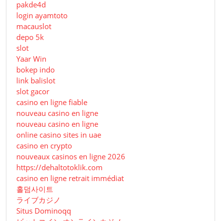
pakde4d
login ayamtoto
macauslot
depo 5k
slot
Yaar Win
bokep indo
link balislot
slot gacor
casino en ligne fiable
nouveau casino en ligne
nouveau casino en ligne
online casino sites in uae
casino en crypto
nouveaux casinos en ligne 2026
https://dehaltotoklik.com
casino en ligne retrait immédiat
홀덤사이트
ライブカジノ
Situs Dominoqq