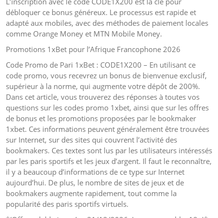
L’inscription avec le code CODE1X200 est la clé pour
débloquer ce bonus généreux. Le processus est rapide et
adapté aux mobiles, avec des méthodes de paiement locales
comme Orange Money et MTN Mobile Money.
Promotions 1xBet pour l’Afrique Francophone 2026
Code Promo de Pari 1xBet : CODE1X200 – En utilisant ce
code promo, vous recevrez un bonus de bienvenue exclusif,
supérieur à la norme, qui augmente votre dépôt de 200%.
Dans cet article, vous trouverez des réponses à toutes vos
questions sur les codes promo 1xbet, ainsi que sur les offres
de bonus et les promotions proposées par le bookmaker
1xbet. Ces informations peuvent généralement être trouvées
sur Internet, sur des sites qui couvrent l’activité des
bookmakers. Ces textes sont lus par les utilisateurs intéressés
par les paris sportifs et les jeux d’argent. Il faut le reconnaître,
il y a beaucoup d’informations de ce type sur Internet
aujourd’hui. De plus, le nombre de sites de jeux et de
bookmakers augmente rapidement, tout comme la
popularité des paris sportifs virtuels.