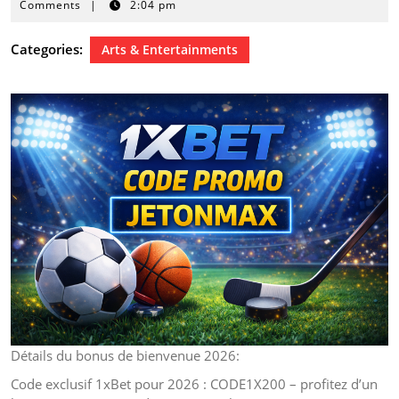
31,
Comments
|
2:04 pm
2026
Categories:
Arts & Entertainments
Détails du bonus de bienvenue 2026:
Code exclusif 1xBet pour 2026 : CODE1X200 – profitez d’un