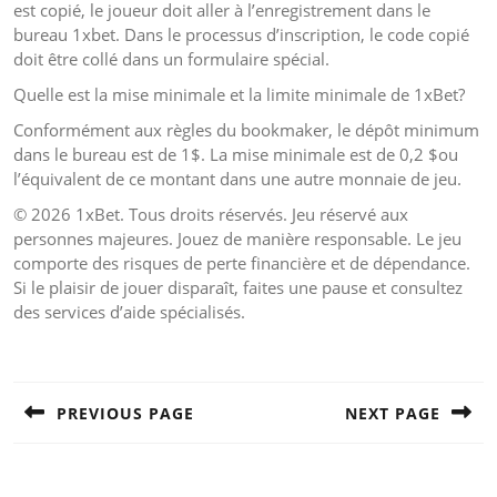
est copié, le joueur doit aller à l’enregistrement dans le
bureau 1xbet. Dans le processus d’inscription, le code copié
doit être collé dans un formulaire spécial.
Quelle est la mise minimale et la limite minimale de 1xBet?
Conformément aux règles du bookmaker, le dépôt minimum
dans le bureau est de 1$. La mise minimale est de 0,2 $ou
l’équivalent de ce montant dans une autre monnaie de jeu.
© 2026 1xBet. Tous droits réservés. Jeu réservé aux
personnes majeures. Jouez de manière responsable. Le jeu
comporte des risques de perte financière et de dépendance.
Si le plaisir de jouer disparaît, faites une pause et consultez
des services d’aide spécialisés.
Post
navigation
PREVIOUS PAGE
NEXT PAGE
Previous
Next
post:
post: