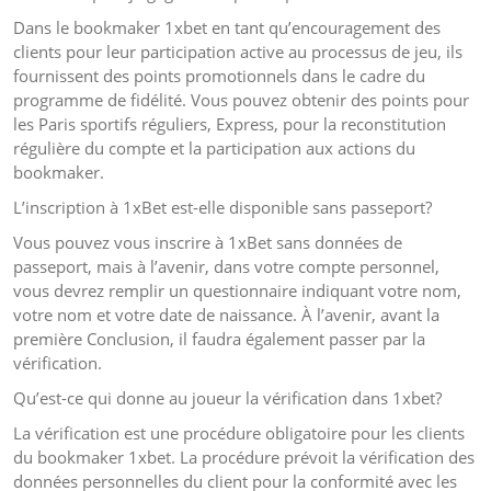
Dans le bookmaker 1xbet en tant qu’encouragement des
clients pour leur participation active au processus de jeu, ils
fournissent des points promotionnels dans le cadre du
programme de fidélité. Vous pouvez obtenir des points pour
les Paris sportifs réguliers, Express, pour la reconstitution
régulière du compte et la participation aux actions du
bookmaker.
L’inscription à 1xBet est-elle disponible sans passeport?
Vous pouvez vous inscrire à 1xBet sans données de
passeport, mais à l’avenir, dans votre compte personnel,
vous devrez remplir un questionnaire indiquant votre nom,
votre nom et votre date de naissance. À l’avenir, avant la
première Conclusion, il faudra également passer par la
vérification.
Qu’est-ce qui donne au joueur la vérification dans 1xbet?
La vérification est une procédure obligatoire pour les clients
du bookmaker 1xbet. La procédure prévoit la vérification des
données personnelles du client pour la conformité avec les