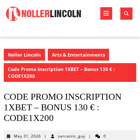
Skip
to
Open
content
Butto
Noller Lincoln
Arts & Entertainments
Code Promo Inscription 1XBET – Bonus 130 € :
CODE1X200
CODE PROMO INSCRIPTION
1XBET – BONUS 130 € :
CODE1X200
May
May 31, 2026
|
sarcastic_guy
|
0