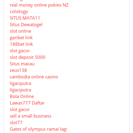
real money online pokies NZ
coloksgp
SITUS MATA11
Situs Dewatogel
slot online
garibet link
188bet link
slot gacor
slot deposit 5000
Situs macau
zeus138
cambodia online casino
ligaciputra
ligaciputra
Bola Online
Lawas777 Daftar
slot gacor
sell a small business
slot77
Gates of olympus ramai lagi