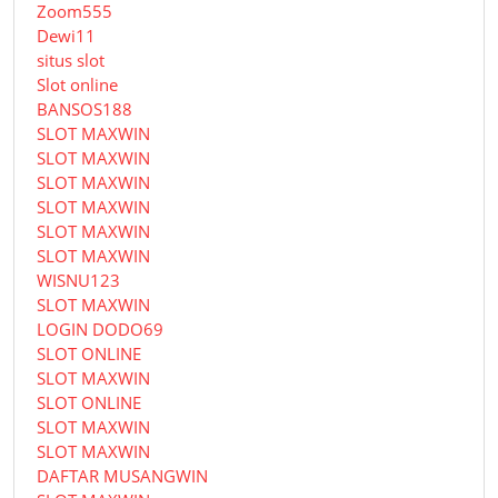
Zoom555
Dewi11
situs slot
Slot online
BANSOS188
SLOT MAXWIN
SLOT MAXWIN
SLOT MAXWIN
SLOT MAXWIN
SLOT MAXWIN
SLOT MAXWIN
WISNU123
SLOT MAXWIN
LOGIN DODO69
SLOT ONLINE
SLOT MAXWIN
SLOT ONLINE
SLOT MAXWIN
SLOT MAXWIN
DAFTAR MUSANGWIN