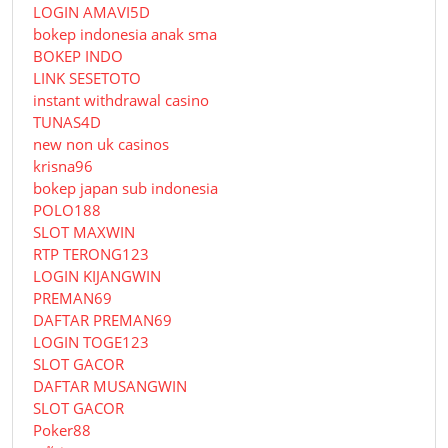
LOGIN AMAVI5D
bokep indonesia anak sma
BOKEP INDO
LINK SESETOTO
instant withdrawal casino
TUNAS4D
new non uk casinos
krisna96
bokep japan sub indonesia
POLO188
SLOT MAXWIN
RTP TERONG123
LOGIN KIJANGWIN
PREMAN69
DAFTAR PREMAN69
LOGIN TOGE123
SLOT GACOR
DAFTAR MUSANGWIN
SLOT GACOR
Poker88