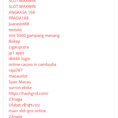
SLOT MAXWIN
SLOT MAXWIN
ANGKASA 168
PRADA188
Juaraslot88
tentoto
slot 5000 gampang menang
Bokep
Ligaciputra
jp1 apps
dk666 login
online casino in cambodia
raja787
macauslot
Syair Macau
surron ebike
https://hashgrid.com/
23naga
Ufabet เข้าสู่ระบบ
main slot qris online
23naga