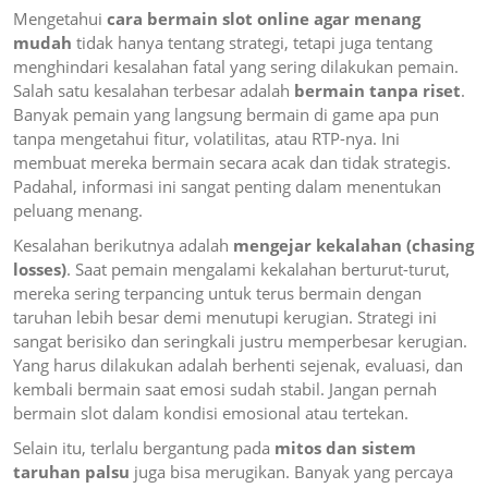
Mengetahui
cara bermain slot online agar menang
mudah
tidak hanya tentang strategi, tetapi juga tentang
menghindari kesalahan fatal yang sering dilakukan pemain.
Salah satu kesalahan terbesar adalah
bermain tanpa riset
.
Banyak pemain yang langsung bermain di game apa pun
tanpa mengetahui fitur, volatilitas, atau RTP-nya. Ini
membuat mereka bermain secara acak dan tidak strategis.
Padahal, informasi ini sangat penting dalam menentukan
peluang menang.
Kesalahan berikutnya adalah
mengejar kekalahan (chasing
losses)
. Saat pemain mengalami kekalahan berturut-turut,
mereka sering terpancing untuk terus bermain dengan
taruhan lebih besar demi menutupi kerugian. Strategi ini
sangat berisiko dan seringkali justru memperbesar kerugian.
Yang harus dilakukan adalah berhenti sejenak, evaluasi, dan
kembali bermain saat emosi sudah stabil. Jangan pernah
bermain slot dalam kondisi emosional atau tertekan.
Selain itu, terlalu bergantung pada
mitos dan sistem
taruhan palsu
juga bisa merugikan. Banyak yang percaya