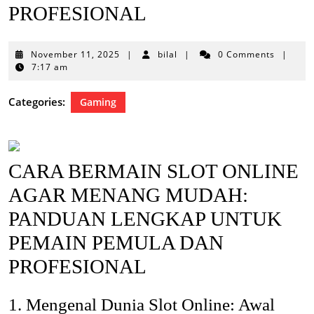
PROFESIONAL
November
November 11, 2025
|
bilal
|
0 Comments
|
11,
7:17 am
2025
Categories:
Gaming
CARA BERMAIN SLOT ONLINE
AGAR MENANG MUDAH:
PANDUAN LENGKAP UNTUK
PEMAIN PEMULA DAN
PROFESIONAL
1. Mengenal Dunia Slot Online: Awal