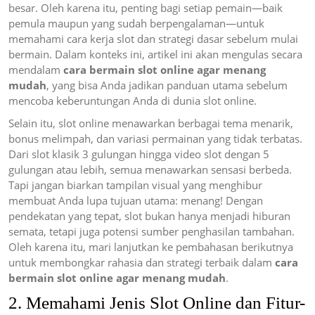
besar. Oleh karena itu, penting bagi setiap pemain—baik
pemula maupun yang sudah berpengalaman—untuk
memahami cara kerja slot dan strategi dasar sebelum mulai
bermain. Dalam konteks ini, artikel ini akan mengulas secara
mendalam
cara bermain slot online agar menang
mudah
, yang bisa Anda jadikan panduan utama sebelum
mencoba keberuntungan Anda di dunia slot online.
Selain itu, slot online menawarkan berbagai tema menarik,
bonus melimpah, dan variasi permainan yang tidak terbatas.
Dari slot klasik 3 gulungan hingga video slot dengan 5
gulungan atau lebih, semua menawarkan sensasi berbeda.
Tapi jangan biarkan tampilan visual yang menghibur
membuat Anda lupa tujuan utama: menang! Dengan
pendekatan yang tepat, slot bukan hanya menjadi hiburan
semata, tetapi juga potensi sumber penghasilan tambahan.
Oleh karena itu, mari lanjutkan ke pembahasan berikutnya
untuk membongkar rahasia dan strategi terbaik dalam
cara
bermain slot online agar menang mudah
.
2. Memahami Jenis Slot Online dan Fitur-