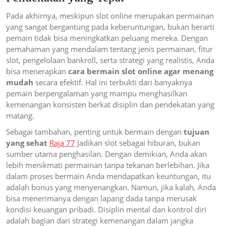
Pada akhirnya, meskipun slot online merupakan permainan
yang sangat bergantung pada keberuntungan, bukan berarti
pemain tidak bisa meningkatkan peluang mereka. Dengan
pemahaman yang mendalam tentang jenis permainan, fitur
slot, pengelolaan bankroll, serta strategi yang realistis, Anda
bisa menerapkan
cara bermain slot online agar menang
mudah
secara efektif. Hal ini terbukti dari banyaknya
pemain berpengalaman yang mampu menghasilkan
kemenangan konsisten berkat disiplin dan pendekatan yang
matang.
Sebagai tambahan, penting untuk bermain dengan
tujuan
yang sehat
Raja 77
Jadikan slot sebagai hiburan, bukan
sumber utama penghasilan. Dengan demikian, Anda akan
lebih menikmati permainan tanpa tekanan berlebihan. Jika
dalam proses bermain Anda mendapatkan keuntungan, itu
adalah bonus yang menyenangkan. Namun, jika kalah, Anda
bisa menerimanya dengan lapang dada tanpa merusak
kondisi keuangan pribadi. Disiplin mental dan kontrol diri
adalah bagian dari strategi kemenangan dalam jangka