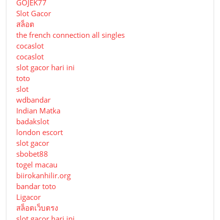
GOJEK77
Slot Gacor
สล็อต
the french connection all singles
cocaslot
cocaslot
slot gacor hari ini
toto
slot
wdbandar
Indian Matka
badakslot
london escort
slot gacor
sbobet88
togel macau
biirokanhilir.org
bandar toto
Ligacor
สล็อตเว็บตรง
slot gacor hari ini