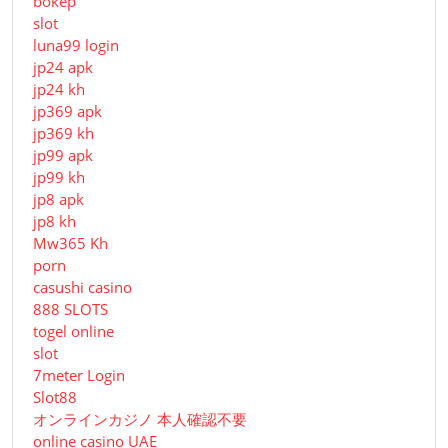
bokep
slot
luna99 login
jp24 apk
jp24 kh
jp369 apk
jp369 kh
jp99 apk
jp99 kh
jp8 apk
jp8 kh
Mw365 Kh
porn
casushi casino
888 SLOTS
togel online
slot
7meter Login
Slot88
オンラインカジノ 本人確認不要
online casino UAE