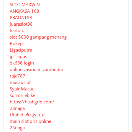
SLOT MAXWIN
ANGKASA 168
PRADA188
Juaraslot88
tentoto
slot 5000 gampang menang
Bokep
Ligaciputra
jp1 apps
dk666 login
online casino in cambodia
raja787
macauslot
Syair Macau
surron ebike
https://hashgrid.com/
23naga
Ufabet เข้าสู่ระบบ
main slot qris online
23naga