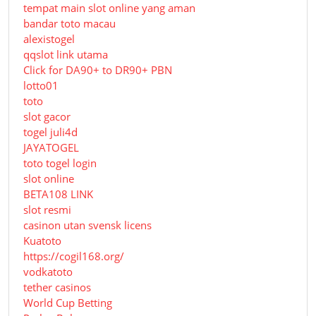
tempat main slot online yang aman
bandar toto macau
alexistogel
qqslot link utama
Click for DA90+ to DR90+ PBN
lotto01
toto
slot gacor
togel juli4d
JAYATOGEL
toto togel login
slot online
BETA108 LINK
slot resmi
casinon utan svensk licens
Kuatoto
https://cogil168.org/
vodkatoto
tether casinos
World Cup Betting