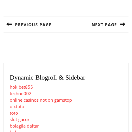
Post
navigation
PREVIOUS PAGE
NEXT PAGE
Previous
Next
post:
post:
Dynamic Blogroll & Sidebar
hokibet855
techno002
online casinos not on gamstop
olxtoto
toto
slot gacor
bolagila daftar