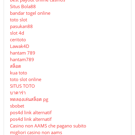
Situs Bola88
bandar togel online
toto slot
pasukan88
slot 4d
ceritoto
Lawak4D
hantam 789
hantam789
สล็อต
kua toto
toto slot online
SITUS TOTO
บาคาร่า
ทดลองเล่นสล็อต pg
sbobet
pos4d link alternatif
pos4d link alternatif
Сasino non AAMS che pagano subito
migliori casino non aams