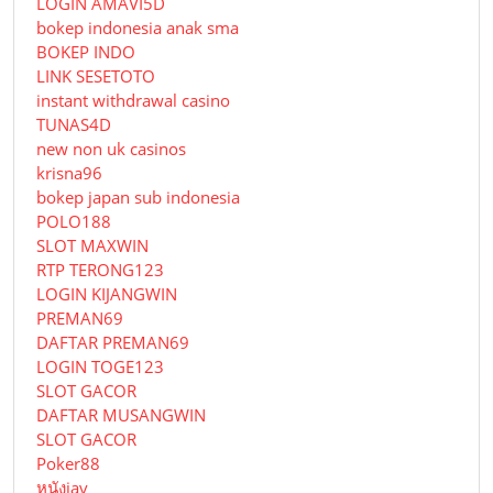
LOGIN AMAVI5D
bokep indonesia anak sma
BOKEP INDO
LINK SESETOTO
instant withdrawal casino
TUNAS4D
new non uk casinos
krisna96
bokep japan sub indonesia
POLO188
SLOT MAXWIN
RTP TERONG123
LOGIN KIJANGWIN
PREMAN69
DAFTAR PREMAN69
LOGIN TOGE123
SLOT GACOR
DAFTAR MUSANGWIN
SLOT GACOR
Poker88
หนังjav