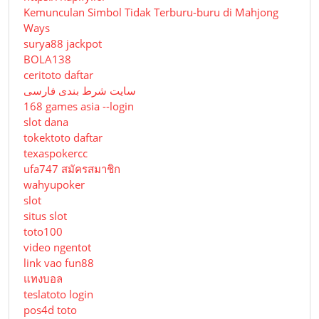
Kemunculan Simbol Tidak Terburu-buru di Mahjong
Ways
surya88 jackpot
BOLA138
ceritoto daftar
سایت شرط بندی فارسی
168 games asia --login
slot dana
tokektoto daftar
texaspokercc
ufa747 สมัครสมาชิก
wahyupoker
slot
situs slot
toto100
video ngentot
link vao fun88
แทงบอล
teslatoto login
pos4d toto