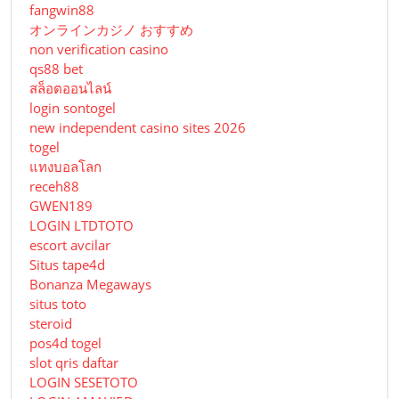
fangwin88
オンラインカジノ おすすめ
non verification casino
qs88 bet
สล็อตออนไลน์
login sontogel
new independent casino sites 2026
togel
แทงบอลโลก
receh88
GWEN189
LOGIN LTDTOTO
escort avcilar
Situs tape4d
Bonanza Megaways
situs toto
steroid
pos4d togel
slot qris daftar
LOGIN SESETOTO