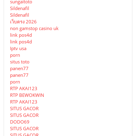
sungaitoto
Sildenafil
Sildenafil
เว็บตรง 2026
non gamstop casino uk
link pos4d
link pos4d
Iptv usa
porn
situs toto
panen77
panen77
porn
RTP AKAI123
RTP BEWOKWIN
RTP AKAI123
SITUS GACOR
SITUS GACOR
DODO69
SITUS GACOR
SITUS GACOR