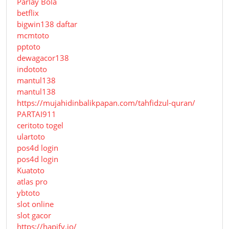
Parlay Bola
betflix
bigwin138 daftar
mcmtoto
pptoto
dewagacor138
indototo
mantul138
mantul138
https://mujahidinbalikpapan.com/tahfidzul-quran/
PARTAI911
ceritoto togel
ulartoto
pos4d login
pos4d login
Kuatoto
atlas pro
ybtoto
slot online
slot gacor
https://hapify.io/