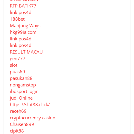
RTP BATIK77
link pos4d
188bet
Mahjong Ways
hkg99ia.com
link pos4d
link pos4d
RESULT MACAU
gen777
slot
puas69
pasukan88
nongamstop
ibosport login
judi Online
https://slot88.click/
receh69
cryptocurrency casino
Chaisen899
cipit88