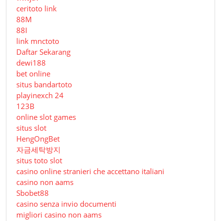
ceritoto link
88M
88I
link mnctoto
Daftar Sekarang
dewi188
bet online
situs bandartoto
playinexch 24
123B
online slot games
situs slot
HengOngBet
자금세탁방지
situs toto slot
casino online stranieri che accettano italiani
casino non aams
Sbobet88
casino senza invio documenti
migliori casino non aams