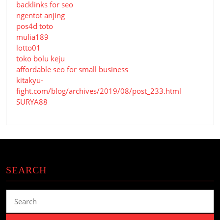
backlinks for seo
ngentot anjing
pos4d toto
mulia189
lotto01
toko bolu keju
affordable seo for small business
kitakyu-
fight.com/blog/archives/2019/08/post_233.html
SURYA88
SEARCH
Search
for: