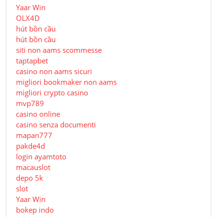
Yaar Win
OLX4D
hút bồn cầu
hút bồn cầu
siti non aams scommesse
taptapbet
casino non aams sicuri
migliori bookmaker non aams
migliori crypto casino
mvp789
casino online
casino senza documenti
mapan777
pakde4d
login ayamtoto
macauslot
depo 5k
slot
Yaar Win
bokep indo