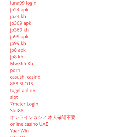
luna99 login
jp24 apk
jp24 kh
jp369 apk
jp369 kh
jp99 apk
jp99 kh
jp8 apk
jp8 kh
Mw365 Kh
porn
casushi casino
888 SLOTS
togel online
slot
7meter Login
Slot88
オンラインカジノ 本人確認不要
online casino UAE
Yaar Win