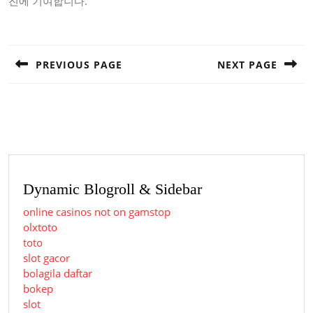
진에 기여합니다.
Post
navigation
PREVIOUS PAGE
NEXT PAGE
Previous
Next
post:
post:
Dynamic Blogroll & Sidebar
online casinos not on gamstop
olxtoto
toto
slot gacor
bolagila daftar
bokep
slot