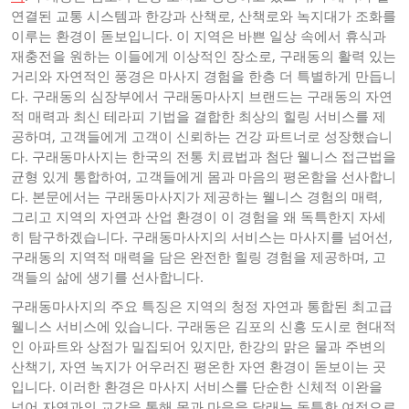
연결된 교통 시스템과 한강과 산책로, 산책로와 녹지대가 조화를
이루는 환경이 돋보입니다. 이 지역은 바쁜 일상 속에서 휴식과
재충전을 원하는 이들에게 이상적인 장소로, 구래동의 활력 있는
거리와 자연적인 풍경은 마사지 경험을 한층 더 특별하게 만듭니
다. 구래동의 심장부에서 구래동마사지 브랜드는 구래동의 자연
적 매력과 최신 테라피 기법을 결합한 최상의 힐링 서비스를 제
공하며, 고객들에게 고객이 신뢰하는 건강 파트너로 성장했습니
다. 구래동마사지는 한국의 전통 치료법과 첨단 웰니스 접근법을
균형 있게 통합하여, 고객들에게 몸과 마음의 평온함을 선사합니
다. 본문에서는 구래동마사지가 제공하는 웰니스 경험의 매력,
그리고 지역의 자연과 산업 환경이 이 경험을 왜 독특한지 자세
히 탐구하겠습니다. 구래동마사지의 서비스는 마사지를 넘어선,
구래동의 지역적 매력을 담은 완전한 힐링 경험을 제공하며, 고
객들의 삶에 생기를 선사합니다.
구래동마사지의 주요 특징은 지역의 청정 자연과 통합된 최고급
웰니스 서비스에 있습니다. 구래동은 김포의 신흥 도시로 현대적
인 아파트와 상점가 밀집되어 있지만, 한강의 맑은 물과 주변의
산책기, 자연 녹지가 어우러진 평온한 자연 환경이 돋보이는 곳
입니다. 이러한 환경은 마사지 서비스를 단순한 신체적 이완을
넘어 자연과의 교감을 통해 몸과 마음을 달래는 독특한 여정으로