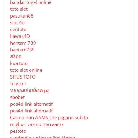
bandar togel online
toto slot
pasukan88
slot 4d
ceritoto
Lawak4D
hantam 789
hantam789
สล็อต
kua toto
toto slot online
SITUS TOTO
บาคาร่า
ทดลองเล่นสล็อต pg
sbobet
pos4d link alternatif
pos4d link alternatif
Сasino non AAMS che pagano subito
migliori casino non aams
pestoto
cambodia casino online khmer