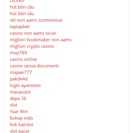
OLX4D
hút bồn cầu
hút bồn cầu
siti non aams scommesse
taptapbet
casino non aams sicuri
migliori bookmaker non aams
migliori crypto casino
mvp789
casino online
casino senza documenti
mapan777
pakde4d
login ayamtoto
macauslot
depo 5k
slot
Yaar Win
bokep indo
link balislot
slot gacor