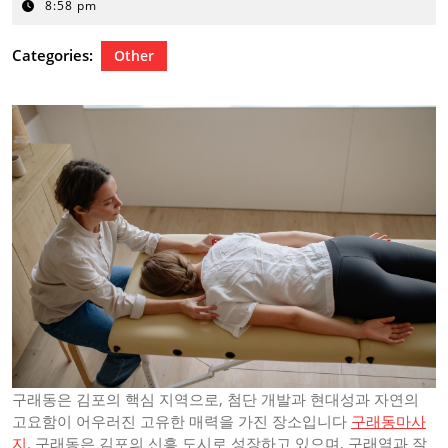
13,
8:58 pm
2025
Categories:
Other
구래동은 김포의 핵심 지역으로, 첨단 개발과 현대성과 자연의
고요함이 어우러진 고유한 매력을 가진 장소입니다
구래동마사
지
. 구래동은 김포의 신흥 도시로 성장하고 있으며, 구래역과 잘