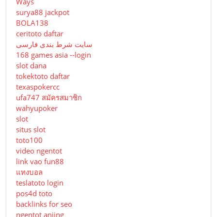
Ways
surya88 jackpot
BOLA138
ceritoto daftar
سایت شرط بندی فارسی
168 games asia --login
slot dana
tokektoto daftar
texaspokercc
ufa747 สมัครสมาชิก
wahyupoker
slot
situs slot
toto100
video ngentot
link vao fun88
แทงบอล
teslatoto login
pos4d toto
backlinks for seo
ngentot anjing