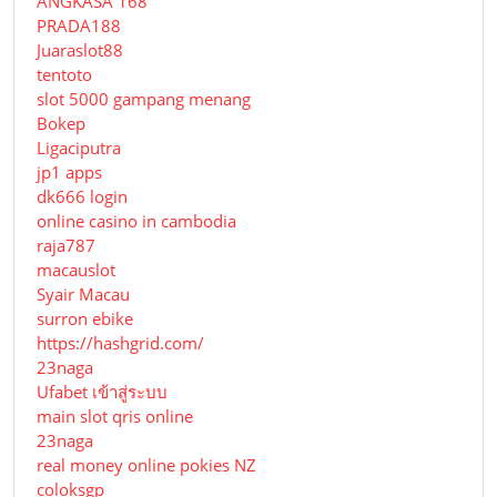
ANGKASA 168
PRADA188
Juaraslot88
tentoto
slot 5000 gampang menang
Bokep
Ligaciputra
jp1 apps
dk666 login
online casino in cambodia
raja787
macauslot
Syair Macau
surron ebike
https://hashgrid.com/
23naga
Ufabet เข้าสู่ระบบ
main slot qris online
23naga
real money online pokies NZ
coloksgp