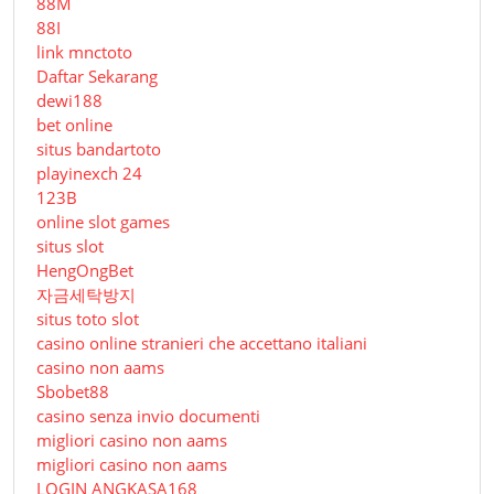
88M
88I
link mnctoto
Daftar Sekarang
dewi188
bet online
situs bandartoto
playinexch 24
123B
online slot games
situs slot
HengOngBet
자금세탁방지
situs toto slot
casino online stranieri che accettano italiani
casino non aams
Sbobet88
casino senza invio documenti
migliori casino non aams
migliori casino non aams
LOGIN ANGKASA168