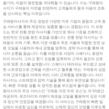
즐기며, 마음의 평온함을 극대화할 수 있습니다. 이는 구래동마
사지가 구래동의 자연을 반영하여 고객들에게 몸과 마음의 조화
을 선사하는 핵심 이유입니다.
구래동마사지의 주요 장점은 다양한 치유 기법의 융합과 고객 중
심 서비스를 통해 제공되는 맞춤형 웰니스 경험입니다. 이 브랜
드는 한국 전통 한방 마사지를 기반으로 체내 기운을 조화하고
전반적인 건강을 증진 초점을 맞춥니다. 전통 한방 마사지는 구
래동의 지역 기후, 특히 더운 여름과 추운 겨울에 적합한 천연 성
분 오일을 사용하여 체내 균형을 맞추며, 경락 마사지를 통해 에
너지 순환을 돕습니다. 이를 바탕으로 서양의 스웨디시, 동양의
타이 마사지, 그리고 향기 요법를 접목하여 고객의 필요와 선호
도에 맞춘 코스를 설계합니다. 스웨디시 테라피는 부드럽고 섬세
한 스트로킹으로 근육을 이완시키고 혈류를 개선, 구래동의 상업
지역 근로자들의 어깨와 허리, 다리 근육통을 완화합니다. 타이
마사지는 스트레칭과 압박 기술을 통해 몸의 유연성을 향상시키
며, 빠른 구래동 생활 속 경직된 몸을 부드럽게 풀어줍니다. 구래
동마사지의 주요 서비스인 ‘구래동 자연 치유 코스’는 약 90분간
제공되며, 로즈마리와 라벤더 에센셜 오일을 활용하여 깊은 이완
과 정신적 안정감을 제공합니다. 이 서비스는 구래동의 빠른 일
상에서 피로한 심신을 치유하며, 신체와 정신의 안정를 이루도록