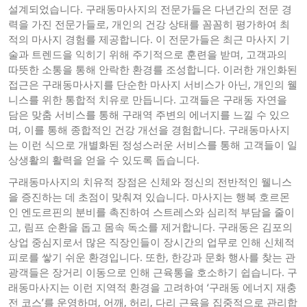
설계되었습니다. 구래동마사지의 전문가들은 다년간의 전문 경
력을 가진 전문가들로, 개인의 건강 상태를 꼼꼼히 평가하여 최
적의 마사지 경험를 제공합니다. 이 전문가들은 최근 마사지 기
술과 트렌드을 익히기 위해 주기적으로 훈련을 받며, 고객과의
따뜻한 소통을 통해 안락한 환경를 조성합니다. 이러한 개인화된
접근은 구래동마사지를 단순한 마사지 서비스가 아닌, 개인의 웰
니스를 위한 통합적 치유로 만듭니다. 고객들은 구래동 자연을
담은 맞춤 서비스를 통해 구래역 주변의 에너지를 느낄 수 있으
며, 이를 통해 종합적인 건강 개선을 경험합니다. 구래동마사지
는 이런 식으로 개별화된 정성스러운 서비스를 통해 고객들이 일
상생활의 활력을 얻을 수 있도록 돕습니다.
구래동마사지의 치유적 장점은 신체와 정신의 전반적인 웰니스
을 증진하는 데 초점이 맞춰져 있습니다. 마사지는 행복 호르몬
인 엔도르핀의 분비를 촉진하여 스트레스와 심리적 부담을 줄이
고, 림프 순환을 돕고 몸속 독소를 제거합니다. 구래동은 김포의
상업 중심지로서 많은 직장인들이 장시간의 업무로 인해 신체적
피로를 쌓기 쉬운 환경입니다. 또한, 한강과 문화 행사를 찾는 관
광객들은 장거리 이동으로 인해 근육통을 호소하기 쉽습니다. 구
래동마사지는 이런 지역적 환경을 고려하여 ‘구래동 에너지 재충
전 코스’를 운영하며, 어깨, 허리, 다리 근육을 집중적으로 관리합