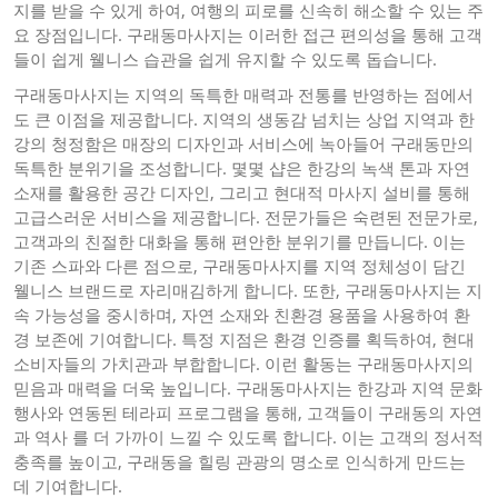
지를 받을 수 있게 하여, 여행의 피로를 신속히 해소할 수 있는 주
요 장점입니다. 구래동마사지는 이러한 접근 편의성을 통해 고객
들이 쉽게 웰니스 습관을 쉽게 유지할 수 있도록 돕습니다.
구래동마사지는 지역의 독특한 매력과 전통를 반영하는 점에서
도 큰 이점을 제공합니다. 지역의 생동감 넘치는 상업 지역과 한
강의 청정함은 매장의 디자인과 서비스에 녹아들어 구래동만의
독특한 분위기을 조성합니다. 몇몇 샵은 한강의 녹색 톤과 자연
소재를 활용한 공간 디자인, 그리고 현대적 마사지 설비를 통해
고급스러운 서비스을 제공합니다. 전문가들은 숙련된 전문가로,
고객과의 친절한 대화을 통해 편안한 분위기를 만듭니다. 이는
기존 스파와 다른 점으로, 구래동마사지를 지역 정체성이 담긴
웰니스 브랜드로 자리매김하게 합니다. 또한, 구래동마사지는 지
속 가능성을 중시하며, 자연 소재와 친환경 용품을 사용하여 환
경 보존에 기여합니다. 특정 지점은 환경 인증를 획득하여, 현대
소비자들의 가치관과 부합합니다. 이런 활동는 구래동마사지의
믿음과 매력을 더욱 높입니다. 구래동마사지는 한강과 지역 문화
행사와 연동된 테라피 프로그램을 통해, 고객들이 구래동의 자연
과 역사 를 더 가까이 느낄 수 있도록 합니다. 이는 고객의 정서적
충족를 높이고, 구래동을 힐링 관광의 명소로 인식하게 만드는
데 기여합니다.