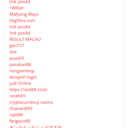
link pos4d
188bet
Mahjong Ways
hkg99ia.com
link pos4d
link pos4d
RESULT MACAU
gen777
slot
puas69
pasukan88
nongamstop
ibosport login
judi Online
https://slot88.click/
receh69
cryptocurrency casino
Chaisen899
cipit88
fangwin88
オンラインカジノ おすすめ