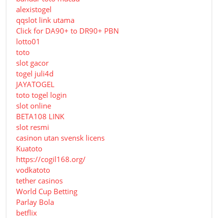
alexistogel
qqslot link utama
Click for DA90+ to DR90+ PBN
lotto01
toto
slot gacor
togel juli4d
JAYATOGEL
toto togel login
slot online
BETA108 LINK
slot resmi
casinon utan svensk licens
Kuatoto
https://cogil168.org/
vodkatoto
tether casinos
World Cup Betting
Parlay Bola
betflix