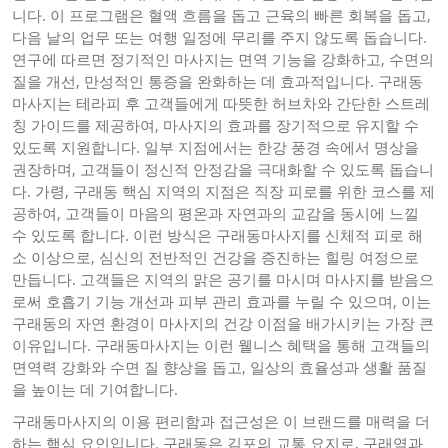
니다. 이 프로그램은 혈액 흐름을 돕고 근육의 빠른 회복을 돕고,
다음 날의 업무 또는 여행 일정에 무리를 주지 않도록 돕습니다.
연구에 따르면 정기적인 마사지는 면역 기능을 강화하고, 수면의
질을 개선, 만성적인 통증을 완화하는 데 효과적입니다. 구래동
마사지는 테라피 후 고객들에게 따뜻한 허브차와 간단한 스트레
칭 가이드를 제공하여, 마사지의 효과를 장기적으로 유지할 수
있도록 지원합니다. 일부 지점에서는 한강 풍경 속에서 명상을
권장하며, 고객들이 정신적 안정감을 극대화할 수 있도록 돕습니
다. 가령, 구래동 핵심 지역의 지점은 직장 피로를 위한 코스를 제
공하여, 고객들이 마음의 평온과 자연과의 교감을 동시에 느낄
수 있도록 합니다. 이런 방식은 구래동마사지를 신체적 피로 해
소 이상으로, 심신의 전반적인 건강을 증진하는 힐링 여정으로
만듭니다. 고객들은 지역의 맑은 공기를 마시며 마사지를 받음으
로써 호흡기 기능 개선과 피부 관리 효과를 누릴 수 있으며, 이는
구래동의 자연 환경이 마사지의 건강 이점을 배가시키는 가장 큰
이유입니다. 구래동마사지는 이런 웰니스 혜택을 통해 고객들의
면역력 강화와 수면 질 향상을 돕고, 일상의 효율성과 생활 품질
을 높이는 데 기여합니다.
구래동마사지의 이용 편리함과 접근성은 이 브랜드를 매력을 더
하는 핵심 요인입니다. 구래동은 김포의 교통 요지로, 구래역과