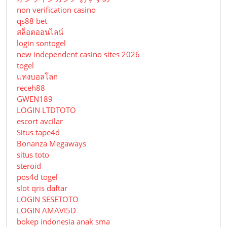
non verification casino
qs88 bet
สล็อตออนไลน์
login sontogel
new independent casino sites 2026
togel
แทงบอลโลก
receh88
GWEN189
LOGIN LTDTOTO
escort avcilar
Situs tape4d
Bonanza Megaways
situs toto
steroid
pos4d togel
slot qris daftar
LOGIN SESETOTO
LOGIN AMAVI5D
bokep indonesia anak sma