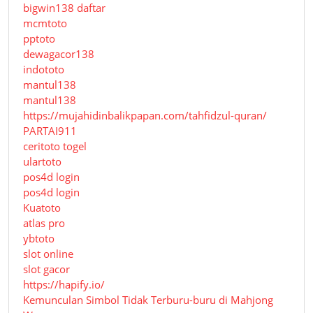
bigwin138 daftar
mcmtoto
pptoto
dewagacor138
indototo
mantul138
mantul138
https://mujahidinbalikpapan.com/tahfidzul-quran/
PARTAI911
ceritoto togel
ulartoto
pos4d login
pos4d login
Kuatoto
atlas pro
ybtoto
slot online
slot gacor
https://hapify.io/
Kemunculan Simbol Tidak Terburu-buru di Mahjong