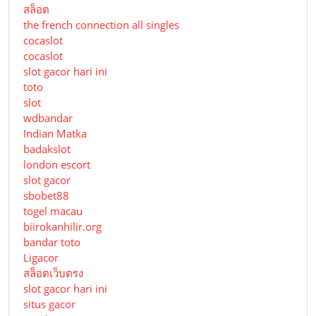
สล็อต
the french connection all singles
cocaslot
cocaslot
slot gacor hari ini
toto
slot
wdbandar
Indian Matka
badakslot
london escort
slot gacor
sbobet88
togel macau
biirokanhilir.org
bandar toto
Ligacor
สล็อตเว็บตรง
slot gacor hari ini
situs gacor