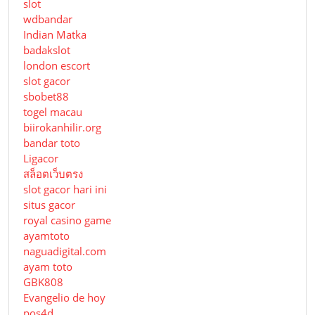
slot
wdbandar
Indian Matka
badakslot
london escort
slot gacor
sbobet88
togel macau
biirokanhilir.org
bandar toto
Ligacor
สล็อตเว็บตรง
slot gacor hari ini
situs gacor
royal casino game
ayamtoto
naguadigital.com
ayam toto
GBK808
Evangelio de hoy
pos4d