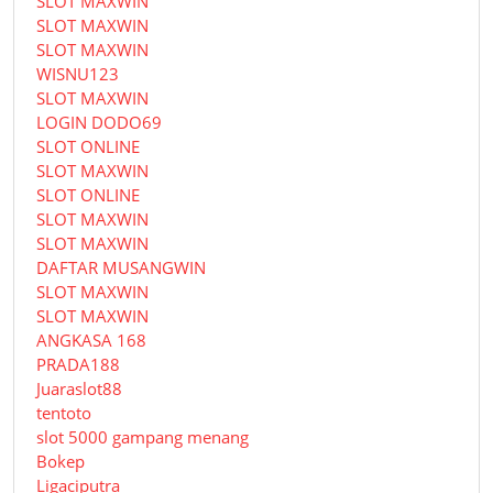
SLOT MAXWIN
SLOT MAXWIN
SLOT MAXWIN
WISNU123
SLOT MAXWIN
LOGIN DODO69
SLOT ONLINE
SLOT MAXWIN
SLOT ONLINE
SLOT MAXWIN
SLOT MAXWIN
DAFTAR MUSANGWIN
SLOT MAXWIN
SLOT MAXWIN
ANGKASA 168
PRADA188
Juaraslot88
tentoto
slot 5000 gampang menang
Bokep
Ligaciputra