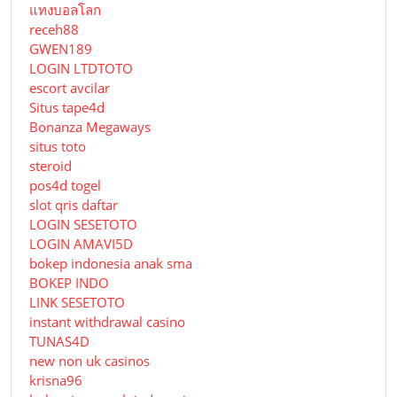
แทงบอลโลก
receh88
GWEN189
LOGIN LTDTOTO
escort avcilar
Situs tape4d
Bonanza Megaways
situs toto
steroid
pos4d togel
slot qris daftar
LOGIN SESETOTO
LOGIN AMAVI5D
bokep indonesia anak sma
BOKEP INDO
LINK SESETOTO
instant withdrawal casino
TUNAS4D
new non uk casinos
krisna96