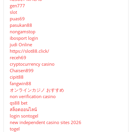
gen777
slot
puas69
pasukan88
nongamstop
ibosport login
judi Online
https://slot88.click/
receh69
cryptocurrency casino
Chaisen899
cipit88
fangwin88
オンラインカジノ おすすめ
non verification casino
qs88 bet
สล็อตออนไลน์
login sontogel
new independent casino sites 2026
togel