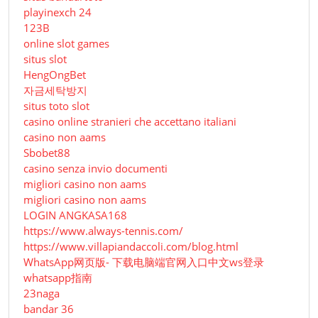
playinexch 24
123B
online slot games
situs slot
HengOngBet
자금세탁방지
situs toto slot
casino online stranieri che accettano italiani
casino non aams
Sbobet88
casino senza invio documenti
migliori casino non aams
migliori casino non aams
LOGIN ANGKASA168
https://www.always-tennis.com/
https://www.villapiandaccoli.com/blog.html
WhatsApp网页版- 下载电脑端官网入口中文ws登录
whatsapp指南
23naga
bandar 36