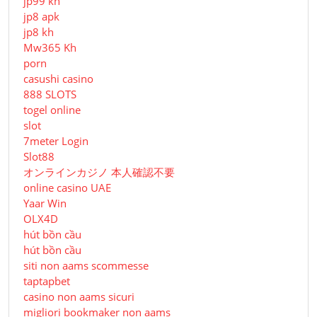
jp99 kh
jp8 apk
jp8 kh
Mw365 Kh
porn
casushi casino
888 SLOTS
togel online
slot
7meter Login
Slot88
オンラインカジノ 本人確認不要
online casino UAE
Yaar Win
OLX4D
hút bồn cầu
hút bồn cầu
siti non aams scommesse
taptapbet
casino non aams sicuri
migliori bookmaker non aams