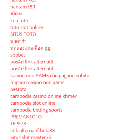
hantam789
สล็อต
kua toto
toto slot online
SITUS TOTO
บาคาร่า
ทดลองเล่นสล็อต pg
sbobet
pos4d link alternatif
pos4d link alternatif
Сasino non AAMS che pagano subito
migliori casino non aams
pestoto
cambodia casino online khmer
cambodia slot online
cambodia betting sports
PREMANTOTO
TEPE78
link alternatif bola88
Situs slot master33