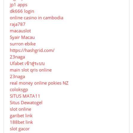
jp1 apps
dk666 login
online casino in cambodia
raja787
macauslot
Syair Macau
surron ebike
https://hashgrid.com/
23naga
Ufabet เข้าสู่ระบบ
main slot qris online
23naga
real money online pokies NZ
coloksgp
SITUS MATA11
Situs Dewatogel
slot online
garibet link
188bet link
slot gacor