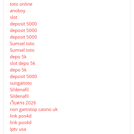
toto online
anoboy
slot
deposit 5000
deposit 5000
deposit 5000
Sumsel toto
Sumsel toto
depo 5k
slot depo 5k
depo 5k
deposit 5000
sungaitoto
Sildenafil
Sildenafil
เว็บตรง 2026
non gamstop casino uk
link pos4d
link pos4d
Iptv usa