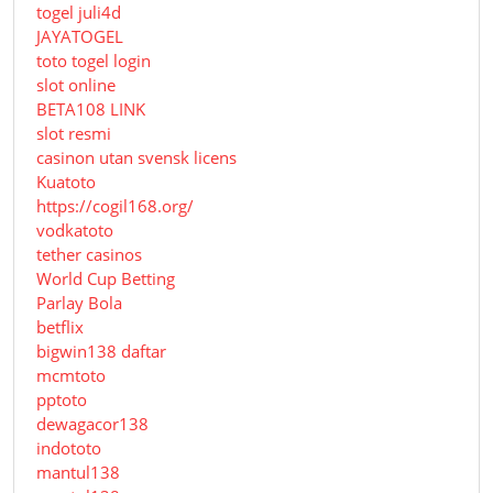
togel juli4d
JAYATOGEL
toto togel login
slot online
BETA108 LINK
slot resmi
casinon utan svensk licens
Kuatoto
https://cogil168.org/
vodkatoto
tether casinos
World Cup Betting
Parlay Bola
betflix
bigwin138 daftar
mcmtoto
pptoto
dewagacor138
indototo
mantul138