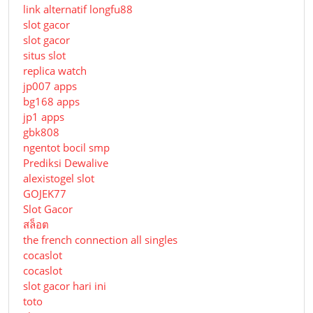
link alternatif longfu88
slot gacor
slot gacor
situs slot
replica watch
jp007 apps
bg168 apps
jp1 apps
gbk808
ngentot bocil smp
Prediksi Dewalive
alexistogel slot
GOJEK77
Slot Gacor
สล็อต
the french connection all singles
cocaslot
cocaslot
slot gacor hari ini
toto