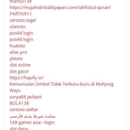
mantul138
https://mujahidinbalikpapan.com/tahfidzul-quran/
PARTAI911
ceritoto togel
ulartoto
pos4d login
pos4d login
Kuatoto
atlas pro
ybtoto
slot online
slot gacor
https://hapify.io/
Kemunculan Simbol Tidak Terburu-buru di Mahjong
Ways
surya88 jackpot
BOLA138
ceritoto daftar
سایت شرط بندی فارسی
168 games asia --login
slot dana