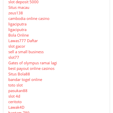
slot deposit 5000
Situs macau
zeus138
cambodia online casino
ligaciputra
ligaciputra
Bola Online
Lawas777 Daftar
slot gacor
sell a small business
slot77
Gates of olympus ramai lagi
best payout online casinos
Situs Bola88
bandar togel online
toto slot
pasukan88
slot 4d
ceritoto
Lawak4D
hantam 789