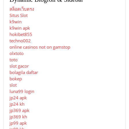
สล็อตเว็บตรง
Situs Slot
k9win
k9win apk
hokibet855
techno002
online casinos not on gamstop
olxtoto
toto
slot gacor
bolagila daftar
bokep
slot
luna99 login
jp24 apk
jp24 kh
jp369 apk
jp369 kh
jp99 apk