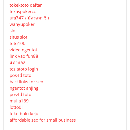
tokektoto daftar
texaspokercc
ufa747 สมัครสมาชิก
wahyupoker
slot
situs slot
toto100
video ngentot
link vao fun88
แทงบอล
teslatoto login
pos4d toto
backlinks for seo
ngentot anjing
pos4d toto
mulia189
lotto01
toko bolu keju
affordable seo for small business