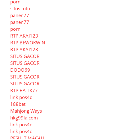
porn
situs toto
panen77
panen77
porn
RTP AKAI123
RTP BEWOKWIN
RTP AKAI123
SITUS GACOR
SITUS GACOR
DODO69
SITUS GACOR
SITUS GACOR
RTP BATIK77
link pos4d
188bet
Mahjong Ways
hkg99ia.com
link pos4d
link pos4d
RESULT MACAU