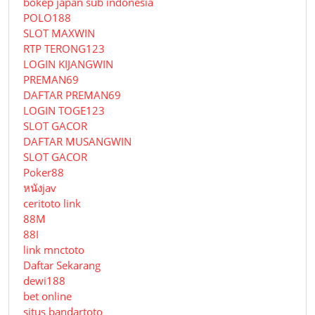
bokep japan sub indonesia
POLO188
SLOT MAXWIN
RTP TERONG123
LOGIN KIJANGWIN
PREMAN69
DAFTAR PREMAN69
LOGIN TOGE123
SLOT GACOR
DAFTAR MUSANGWIN
SLOT GACOR
Poker88
หนังjav
ceritoto link
88M
88I
link mnctoto
Daftar Sekarang
dewi188
bet online
situs bandartoto