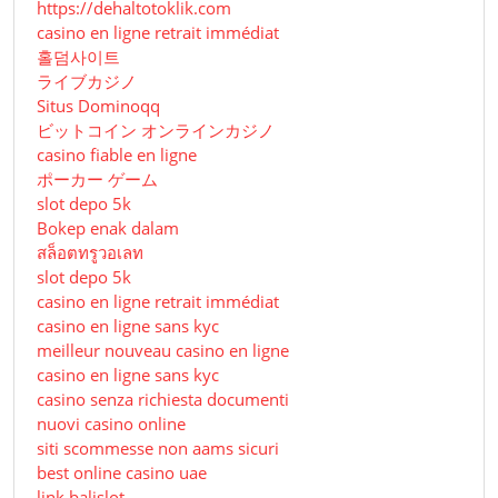
https://dehaltotoklik.com
casino en ligne retrait immédiat
홀덤사이트
ライブカジノ
Situs Dominoqq
ビットコイン オンラインカジノ
casino fiable en ligne
ポーカー ゲーム
slot depo 5k
Bokep enak dalam
สล็อตทรูวอเลท
slot depo 5k
casino en ligne retrait immédiat
casino en ligne sans kyc
meilleur nouveau casino en ligne
casino en ligne sans kyc
casino senza richiesta documenti
nuovi casino online
siti scommesse non aams sicuri
best online casino uae
link balislot