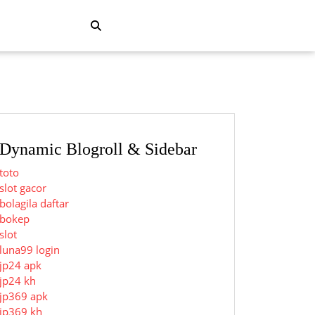
Dynamic Blogroll & Sidebar
toto
slot gacor
bolagila daftar
bokep
slot
luna99 login
jp24 apk
jp24 kh
jp369 apk
jp369 kh