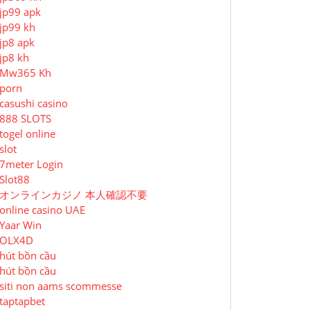
jp99 apk
jp99 kh
jp8 apk
jp8 kh
Mw365 Kh
porn
casushi casino
888 SLOTS
togel online
slot
7meter Login
Slot88
オンラインカジノ 本人確認不要
online casino UAE
Yaar Win
OLX4D
hút bồn cầu
hút bồn cầu
siti non aams scommesse
taptapbet