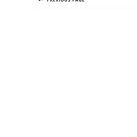
Previous
post: