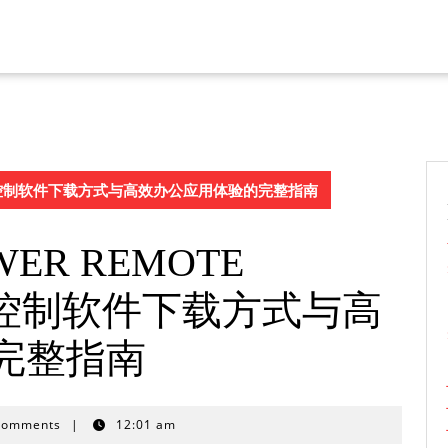
oad远程控制软件下载方式与高效办公应用体验的完整指南
ER REMOTE
程控制软件下载方式与高
完整指南
Comments
|
12:01 am