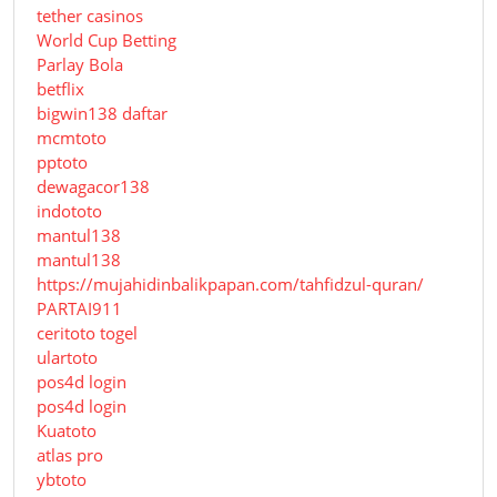
tether casinos
World Cup Betting
Parlay Bola
betflix
bigwin138 daftar
mcmtoto
pptoto
dewagacor138
indototo
mantul138
mantul138
https://mujahidinbalikpapan.com/tahfidzul-quran/
PARTAI911
ceritoto togel
ulartoto
pos4d login
pos4d login
Kuatoto
atlas pro
ybtoto