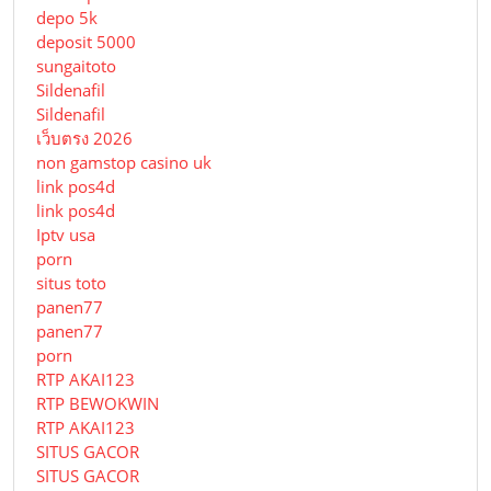
depo 5k
deposit 5000
sungaitoto
Sildenafil
Sildenafil
เว็บตรง 2026
non gamstop casino uk
link pos4d
link pos4d
Iptv usa
porn
situs toto
panen77
panen77
porn
RTP AKAI123
RTP BEWOKWIN
RTP AKAI123
SITUS GACOR
SITUS GACOR