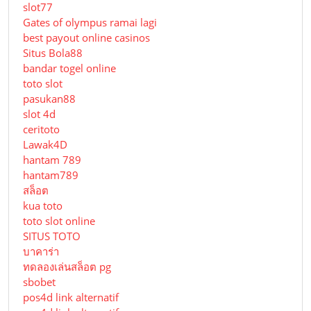
slot77
Gates of olympus ramai lagi
best payout online casinos
Situs Bola88
bandar togel online
toto slot
pasukan88
slot 4d
ceritoto
Lawak4D
hantam 789
hantam789
สล็อต
kua toto
toto slot online
SITUS TOTO
บาคาร่า
ทดลองเล่นสล็อต pg
sbobet
pos4d link alternatif