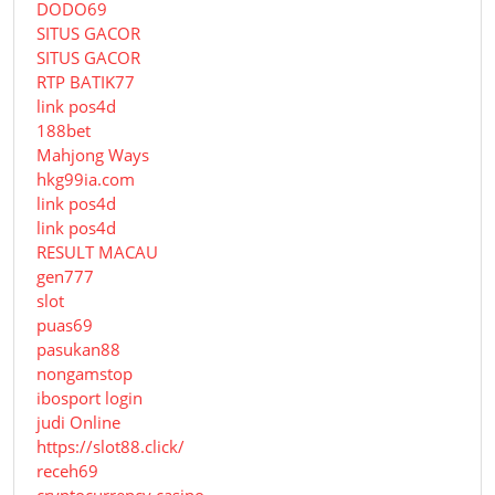
DODO69
SITUS GACOR
SITUS GACOR
RTP BATIK77
link pos4d
188bet
Mahjong Ways
hkg99ia.com
link pos4d
link pos4d
RESULT MACAU
gen777
slot
puas69
pasukan88
nongamstop
ibosport login
judi Online
https://slot88.click/
receh69
cryptocurrency casino