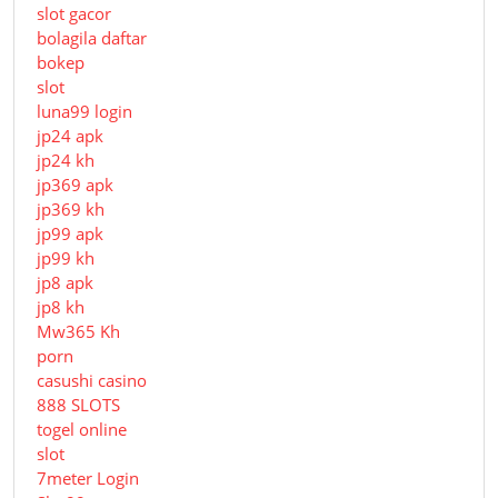
slot gacor
bolagila daftar
bokep
slot
luna99 login
jp24 apk
jp24 kh
jp369 apk
jp369 kh
jp99 apk
jp99 kh
jp8 apk
jp8 kh
Mw365 Kh
porn
casushi casino
888 SLOTS
togel online
slot
7meter Login