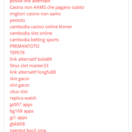
pos4d link alternatif
Сasino non AAMS che pagano subito
migliori casino non aams
pestoto
cambodia casino online khmer
cambodia slot online
cambodia betting sports
PREMANTOTO
TEPE78
link alternatif bola88
Situs slot master33
link alternatif longfu88
slot gacor
slot gacor
situs slot
replica watch
jp007 apps
bg168 apps
jp1 apps
gbk808
ngentot bocil smp