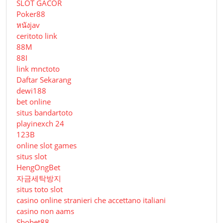
SLOT GACOR
Poker88
หนังjav
ceritoto link
88M
88I
link mnctoto
Daftar Sekarang
dewi188
bet online
situs bandartoto
playinexch 24
123B
online slot games
situs slot
HengOngBet
자금세탁방지
situs toto slot
casino online stranieri che accettano italiani
casino non aams
Sbobet88