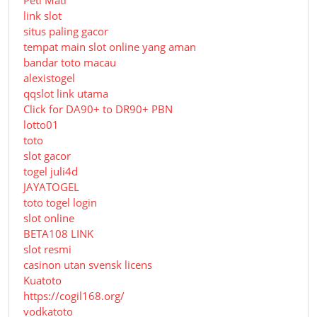
link slot
situs paling gacor
tempat main slot online yang aman
bandar toto macau
alexistogel
qqslot link utama
Click for DA90+ to DR90+ PBN
lotto01
toto
slot gacor
togel juli4d
JAYATOGEL
toto togel login
slot online
BETA108 LINK
slot resmi
casinon utan svensk licens
Kuatoto
https://cogil168.org/
vodkatoto