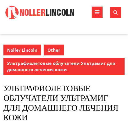
Skip
to
Open
content
Butto
Noller Lincoln
Other
Ультрафиолетовые облучатели Ультрамиг для
домашнего лечения кожи
УЛЬТРАФИОЛЕТОВЫЕ
ОБЛУЧАТЕЛИ УЛЬТРАМИГ
ДЛЯ ДОМАШНЕГО ЛЕЧЕНИЯ
КОЖИ