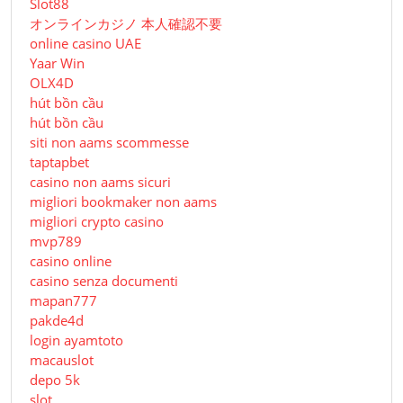
Slot88
オンラインカジノ 本人確認不要
online casino UAE
Yaar Win
OLX4D
hút bồn cầu
hút bồn cầu
siti non aams scommesse
taptapbet
casino non aams sicuri
migliori bookmaker non aams
migliori crypto casino
mvp789
casino online
casino senza documenti
mapan777
pakde4d
login ayamtoto
macauslot
depo 5k
slot