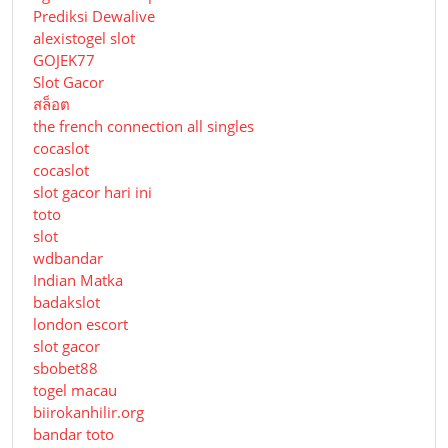
Prediksi Dewalive
alexistogel slot
GOJEK77
Slot Gacor
สล็อต
the french connection all singles
cocaslot
cocaslot
slot gacor hari ini
toto
slot
wdbandar
Indian Matka
badakslot
london escort
slot gacor
sbobet88
togel macau
biirokanhilir.org
bandar toto