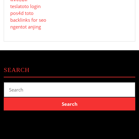
teslatoto login
pos4d toto
backlinks for seo
ngentot anjing
SEARCH
Search
for: