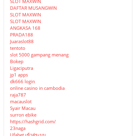
SLOT MAXWIN
DAFTAR MUSANGWIN
SLOT MAXWIN
SLOT MAXWIN
ANGKASA 168
PRADA188
Juaraslot88
tentoto
slot 5000 gampang menang
Bokep
Ligaciputra
jp1 apps
dk666 login
online casino in cambodia
raja787
macauslot
Syair Macau
surron ebike
https://hashgrid.com/
23naga
Ufabet เข้าสู่ระบบ