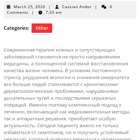
March
March 25, 2026
|
Cassian Andor
|
0
25,
Comments
|
7:33 am
2026
Categories:
Other
Современная терапия кожных и сопутствующих
заболеваний становится не просто направлением
медицины, а полноценной системой восстановления
качества жизни человека. В условиях постоянного
стресса, ухудшения экологии и снижения иммунитета
все больше людей сталкиваются с хроническими
дерматологическими проблемами, нарушениями
дыхательных путей и последствиями серьезных
операций. Именно поэтому комплексный подход к
лечению, включающий как медикаментозные методы,
так и аппаратные решения, приобретает особую
актуальность. Сегодня пациенту важно не только
избавиться от симптомов, но и получить устойчивый
результат, который позволит вернуться к привычному