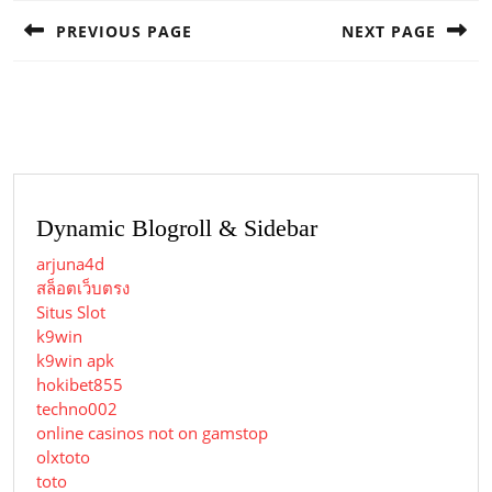
navigation
PREVIOUS PAGE
NEXT PAGE
Previous
Next
post:
post:
Dynamic Blogroll & Sidebar
arjuna4d
สล็อตเว็บตรง
Situs Slot
k9win
k9win apk
hokibet855
techno002
online casinos not on gamstop
olxtoto
toto