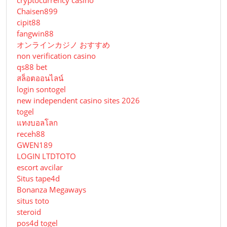
Chaisen899
cipit88
fangwin88
オンラインカジノ おすすめ
non verification casino
qs88 bet
สล็อตออนไลน์
login sontogel
new independent casino sites 2026
togel
แทงบอลโลก
receh88
GWEN189
LOGIN LTDTOTO
escort avcilar
Situs tape4d
Bonanza Megaways
situs toto
steroid
pos4d togel