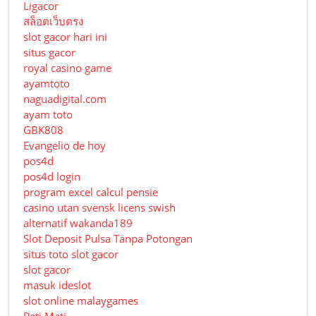
Ligacor
สล็อตเว็บตรง
slot gacor hari ini
situs gacor
royal casino game
ayamtoto
naguadigital.com
ayam toto
GBK808
Evangelio de hoy
pos4d
pos4d login
program excel calcul pensie
casino utan svensk licens swish
alternatif wakanda189
Slot Deposit Pulsa Tanpa Potongan
situs toto slot gacor
slot gacor
masuk ideslot
slot online malaygames
Peti Mati