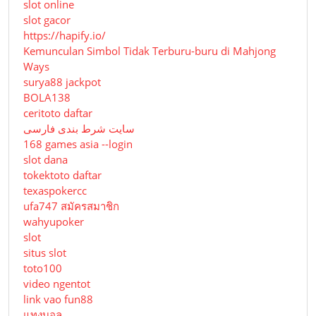
slot online
slot gacor
https://hapify.io/
Kemunculan Simbol Tidak Terburu-buru di Mahjong
Ways
surya88 jackpot
BOLA138
ceritoto daftar
سایت شرط بندی فارسی
168 games asia --login
slot dana
tokektoto daftar
texaspokercc
ufa747 สมัครสมาชิก
wahyupoker
slot
situs slot
toto100
video ngentot
link vao fun88
แทงบอล